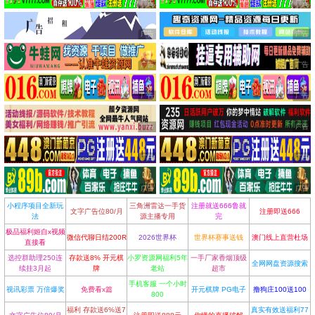
小程序项目全新玩
三角洲雷达一手货
注册就送666鲁就
文字广告位80/月
注册即送666
法
源主播专用
完
极品福利姬自x视频
微信代聊日结200R
2026世界杯
世界杯赛事送钱
澳门线上直营杜场
直接看
选控群助理250连
存款送8% 开元棋
小罗资源网福利5年
一手厂家香烟顶级
全网网盘资源搜索
续挂3月起
牌
老站
超市
手机客服 一个小时
视讯彩票 万倍爆奖
免费看x篇
开元棋牌 PG电子
撸狗庄100送100
800
福利 存款送6%送7
真实有效送福利77