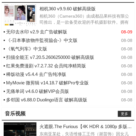
相机360 v9.9.60 破解高级版
相机360（Camera360）由成都品果科技有限公
司推出，是一款备受欢迎的手机摄影软件。拥有
超过7亿用户的全球用户群体，相机360以其强大
无印去水印 v2.9 去广告破解版
08-09
的功能、多样的风格和丰富的特效而脱...
《-日本事故物件監視協会-》中文版
08-08
《氧气列车》中文版
08-08
扫描全能王 v7.20.5.2606250000 破解高级版
08-08
红果免费漫剧 v7.2.7.32 会员纯净精简版
08-08
稀饭动漫 v5.4.4 去广告纯净版
08-08
MyMovie 微剪辑 v14.18.7 破解Pro专业版
08-08
无痛单词 v4.6.0 破解VIP会员版
08-08
多邻国 v6.88.0 Duolingo语言 破解高级版
08-08
音乐视频
更多
火遮眼.The Furious【4K HDR & 1080p 多版本】
东南亚某处，失语维修工王伟（谢苗饰）因女儿