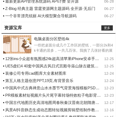
最新更新API管理系统源码 API计费 全开源
06-28
Z-Blog 经典主题 雷霆资源网主题源码 全开源·无后门
06-27
一个非常漂亮炫丽 AI大模型聚合导航源码
06-27
资源宝库
更多
电脑桌面分区壁纸4k
一些把桌面分成几个工作区的壁纸，一部分2k和4
k卡通的居多，一共几百张。我挑了几张好看的展
示出来，原图都在网盘，分享给大家链接：http
12张ins小众超有氛围感24k超高清苹果iPhone安卓手机壁纸
12-25
s://pan.quark.cn/s/a0b...
UE5虚幻4 40套中国风古风日式宫殿寺庙山脉古建筑仙侠武侠场景
12-25
装修公司专用cad图库大全素材图库
12-24
第五人格主题创意PPT,19页,有背景音乐
12-24
中国风中式古典禅意山水水墨节气背景海报模板PSD分层设计素材
12-23
PR模板素材短视频片头片尾字幕转场特效粒子电影背景标题素材预设
12-23
中国古代地图历史高清地图周春秋秦汉晋南北朝隋唐宋元明清电子版
12-17
风景AI抖音静态生成动态图转短视频剪辑壁纸制作教程图片绿幕素材
12-16