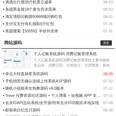
滴滴出行领35亓机票立减券
08-03
美团黑金领18个麦当劳冰淇淋
08-03
淘宝顶部闪购搜60666领闪购红包
08-01
支付宝支付有礼领取5亓红包
07-31
美团搜索【50555】半价外卖券
07-31
网站源码
更多
个人记账系统源码 消费记账管理系统
个人记账系统源码消费记账管理系统主要功能收
支记录、消费日历、分类统计、月度预算、多款
主题、用户系统、管理后台技术栈PHP7.0+.MyS
幸运大转盘抽奖系统源码
08-09
QL5.6+,I#JS+CS...
手机拍照无确认连续上传系统ASP源码
07-22
随机小姐姐美女热舞源码 v6.0版本
07-22
Trove 付费资源社区源码 + 个人博客 + 短视频 APP 支持 AI 大模型多支付多存储
07-11
去水印API总站系统/全开源/所有去水印功能在本地实现
07-08
邮箱表白纪念日源码
06-28