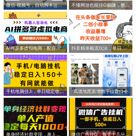
微信-视频号，自动脚本运行，彻底解放双手日入100+
不懂网游也能挂G躺賺，整套模板照搬日日增收，单机每天稳定1000+【揭秘】
AI拼多多虚拟电商，配合机器人打造一个日入500的自动化店铺
抖音精准截流玩法，单日引流 200 创业粉，安全不踩封号风险
手机电脑挂Ji，单日稳定收入150+，有网就能做！
高德地图新增数字位置口令
单身经济社群变现，单人每天产值稳定1000+
微信广告挂G，每天十几分钟，稳定日入500+，一部手机就能做！