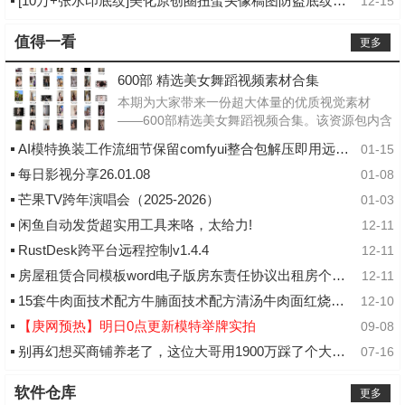
[10万+张水印底纹]美化原创圈扭蛋头像稿图防盗底纹素材直购 高清
12-15
值得一看
更多
600部 精选美女舞蹈视频素材合集
本期为大家带来一份超大体量的优质视觉素材
——600部精选美女舞蹈视频合集。该资源包内含
多达600段风格各异的精美舞蹈短视频，视频均为
AI模特换装工作流细节保留comfyui整合包解压即用远程协助安装
01-15
高质量的MP4主流格式，画质清晰，兼容性极
每日影视分享26.01.08
佳。这...
01-08
芒果TV跨年演唱会（2025-2026）
01-03
闲鱼自动发货超实用工具来咯，太给力!
12-11
RustDesk跨平台远程控制v1.4.4
12-11
房屋租赁合同模板word电子版房东责任协议出租房个人住房商铺
12-11
15套牛肉面技术配方牛腩面技术配方清汤牛肉面红烧牛肉面全套教程
12-10
【庚网预热】明日0点更新模特举牌实拍
09-08
别再幻想买商铺养老了，这位大哥用1900万踩了个大坑！
07-16
软件仓库
更多