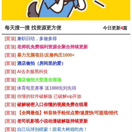
每天搜一搜 找资源更方便
今日更新
4
篇
[置顶]
兼职日结，多做多得
[置顶]
老师机免费福利资源全聚合持续更新
[置顶]
暴力无脑项目/反撸狗庄1000+
[置顶]
酒店偷拍（房间里的爱）
[置顶]
AI去衣服黑科技
[置顶]
酒店偷拍大型直击现场
[置顶]
体育电竞赛事 送1888先到先得
[置顶]
你懂的软件破解版 已破解vip开放
[置顶]
破解秘密入口你懂的视频免费在线看
[置顶]
【全网最低】钭音块手粉丝点赞/速度快/可提现/招代
[置顶]
老司机影视小说动漫破解版持续更新
[置顶]
自己玩球别瞎蒙！跟着大树稳吃肉！