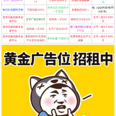
文字广告位80/月
注册即送888元
你懂的直播破解
77
元
简单社区-抖音快手
租（QQ/抖音/快手/
每日红包限时开抢
亏损包赔100%
反撸狗庄600＋
一手货源
小红书）
首存玩输包赔本金
文字一组3个200/
文字广告位80/月
租闲鱼一天200
撸狗庄100送100
老平台
月
首存玩输包赔本金
澳门威尼斯]注册送
文字一组3个200/
租闲鱼一天200
文字广告位80/月
老平台
777元
月
首存玩输包赔本金
最新德州扑克游戏
免费海角乱伦平台
文字一组3个200/
萝莉粉嫩 可舔听话
老平台
平台首存送福利
破解
月