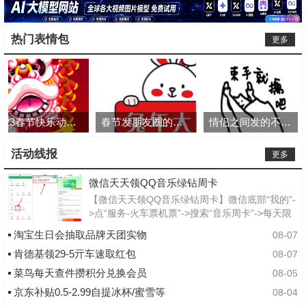
热门表情包
更多
2023春节快乐动态gif表情
春节发朋友圈的九宫格图片=
情侣之间发的不正经表情
活动线报
更多
微信天天领QQ音乐绿钻周卡
【微信天天领QQ音乐绿钻周卡】微信底部“我的”-
>点“服务-火车票机票”->搜索“音乐周卡”->每天限
量抢QQ音乐周卡会员，每日20点补库存！
淘宝生日会抽取品牌天团实物
08-07
————再搜“秋日奶...
肯德基领29-5亓车速取红包
08-07
菜鸟每天查件攒积分兑换会员
08-05
京东补贴0.5-2.99自提冰杯/蜜雪等
08-04