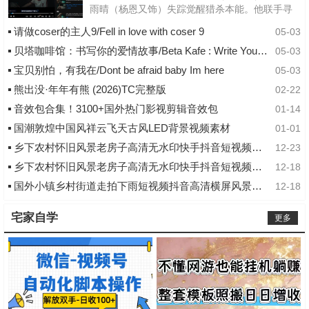
雨晴（杨恩又饰）失踪觉醒猎杀本能。他联手寻
妻记者纳文（林科灯饰）组成生死同盟，在连番
请做coser的主人9/Fell in love with coser 9
05-03
血战中死斗黑暗组织打手大块头（黎唯饰）...
贝塔咖啡馆：书写你的爱情故事/Beta Kafe : Write Your Love Story
05-03
宝贝别怕，有我在/Dont be afraid baby Im here
05-03
熊出没·年年有熊 (2026)TC完整版
02-22
音效包合集！3100+国外热门影视剪辑音效包
01-14
国潮敦煌中国风祥云飞天古风LED背景视频素材
01-01
乡下农村怀旧风景老房子高清无水印快手抖音短视频素材库
12-23
乡下农村怀旧风景老房子高清无水印快手抖音短视频素材
12-18
国外小镇乡村街道走拍下雨短视频抖音高清横屏风景音乐号剪辑素材
12-18
宅家自学
更多