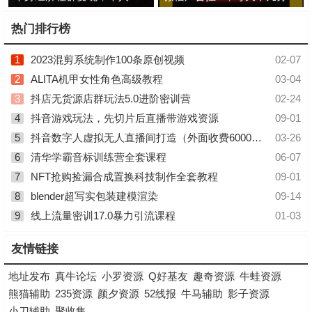
热门排行榜
1
2023混剪系统制作100条原创视频
02-07
2
ALITA机甲女性角色高级教程
03-04
3
抖店无货源店群玩法5.0进阶密训营
02-24
4
抖音游戏玩法，先切片后直播带游戏资源
09-01
5
抖音数字人虚拟无人直播间打造（外面收费6000元）
03-26
6
清华学霸音标训练营全套课程
06-07
7
NFT抢购捡漏合成置换科技制作全套教程
09-01
8
blender超写实包装建模渲染
09-14
9
线上流量密训17.0暴力引流课程
01-03
友情链接
地址发布
真牛论坛
小罗资源
Q好基友
趣奇资源
牛蛙资源
熊猫辅助
235资源
颜夕资源
52线报
牛马辅助
影子资源
小刀辅助
聚收集