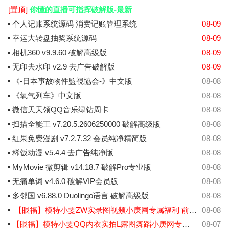
[置顶]
你懂的直播可指挥破解版-最新
个人记账系统源码 消费记账管理系统
08-09
幸运大转盘抽奖系统源码
08-09
相机360 v9.9.60 破解高级版
08-09
无印去水印 v2.9 去广告破解版
08-09
《-日本事故物件監視協会-》中文版
08-08
《氧气列车》中文版
08-08
微信天天领QQ音乐绿钻周卡
08-08
扫描全能王 v7.20.5.2606250000 破解高级版
08-08
红果免费漫剧 v7.2.7.32 会员纯净精简版
08-08
稀饭动漫 v5.4.4 去广告纯净版
08-08
MyMovie 微剪辑 v14.18.7 破解Pro专业版
08-08
无痛单词 v4.6.0 破解VIP会员版
08-08
多邻国 v6.88.0 Duolingo语言 破解高级版
08-08
【眼福】模特小雯ZW实录图视频小庚网专属福利 前10送实物福利你懂的
08-08
【眼福】模特小雯QQ内衣实拍L露图舞蹈小庚网专属福利
08-07