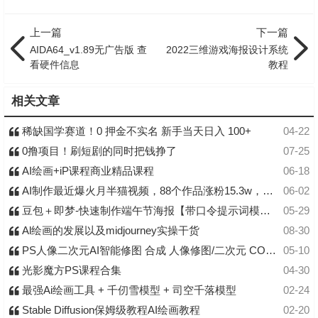
上一篇
下一篇
AIDA64_v1.89无广告版 查
2022三维游戏海报设计系统
看硬件信息
教程
相关文章
稀缺国学赛道！0 押金不实名 新手当天日入 100+
04-22
0撸项目！刷短剧的同时把钱挣了
07-25
AI绘画+iP课程商业精品课程
06-18
AI制作最近爆火月半猫视频，88个作品涨粉15.3w，一条视频教会你
06-02
豆包＋即梦-快速制作端午节海报【带口令提示词模板·拒绝废话·实操教程】
05-29
Al绘画的发展以及midjourney实操干货
08-30
PS人像二次元AI智能修图 合成 人像修图/二次元 COS合成/AI 智能合成/100节
05-10
光影魔方PS课程合集
04-30
最强Ai绘画工具 + 千仞雪模型 + 司空千落模型
02-24
Stable Diffusion保姆级教程AI绘画教程
02-20