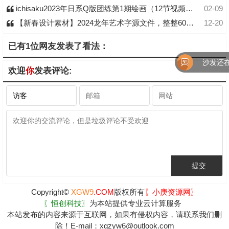
ichisaku2023年日系Q版团练第1期绘画（12节视频教程）
02-09
【新春设计素材】2024龙年艺术字源文件，整整60套设计龙年素材
12-20
已有1位网友发表了看法：
沙发还在
欢迎
你
发表评论:
Copyright©
XGW9
.COM
版权所有
〖小庚资源网〗
〖恒创科技〗
为本站提供专业云计算服务
本站发布的内容来源于互联网，如果有侵权内容，请联系我们删
除！E-mail：xgzyw6@outlook.com