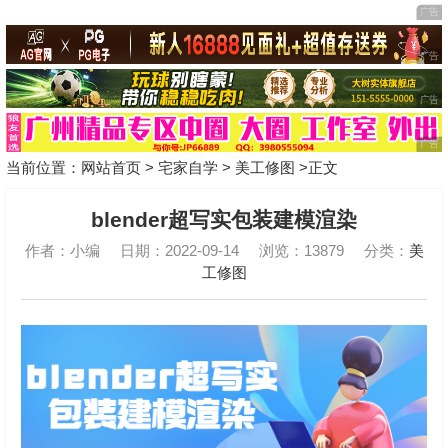
当前位置：
网站首页
>
宅家自学
>
美工修图
>正文
blender超写实包装建模渲染
作者：小编
日期：2022-09-14
浏览：13879
分类：
美
工修图