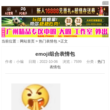
当前位置：
网站首页
>
热门表情包
>正文
emoji组合表情包
作者：小编
日期：2022-10-06
浏览：7599
分类：
热门
表情包