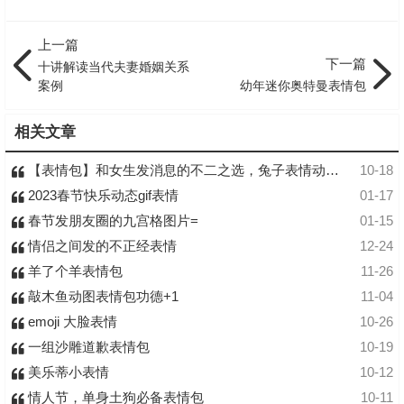
上一篇
下一篇
十讲解读当代夫妻婚姻关系
案例
幼年迷你奥特曼表情包
相关文章
【表情包】和女生发消息的不二之选，兔子表情动态+静态包分享
10-18
2023春节快乐动态gif表情
01-17
春节发朋友圈的九宫格图片=
01-15
情侣之间发的不正经表情
12-24
羊了个羊表情包
11-26
敲木鱼动图表情包功德+1 ​
11-04
emoji 大脸表情
10-26
一组沙雕道歉表情包
10-19
美乐蒂小表情
10-12
情人节，单身土狗必备表情包
10-11