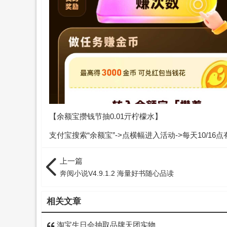
【余额宝攒钱节抽0.01亓柠檬水】
支付宝搜索“余额宝”->点横幅进入活动->每天10/16
上一篇
奔阅小说V4.9.1.2 海量好书随心品读
相关文章
淘宝生日会抽取品牌天团实物