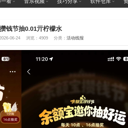
得一看
音乐视频
技巧分享
软件仓库
攒钱节抽0.01亓柠檬水
26-06-24
浏览：4909
分类：
活动线报