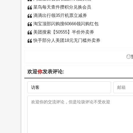
菜鸟每天查件攒积分兑换会员
滴滴出行领35亓机票立减券
淘宝顶部闪购搜60666领闪购红包
美团搜索【50555】半价外卖券
快手部分人美团18元无门槛外卖券
欢迎
你
发表评论: