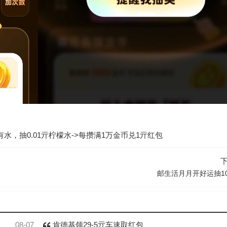
点有水，抽0.01亓柠檬水->每攒满1万金币兑1亓红包
邮生活月月开好运抽1
08-07
肯德基领29-5亓车速取红包