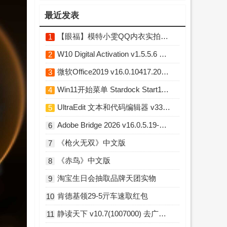
最近发表
【眼福】模特小雯QQ内衣实拍L露图舞蹈小庚网专属福利
1
W10 Digital Activation v1.5.5.6 Win10永久激活工具
2
微软Office2019 v16.0.10417.20176 直装破解版
3
Win11开始菜单 Stardock Start11 v2.7.3 破解版
4
UltraEdit 文本和代码编辑器 v33.0.0.23 中文破解版
5
Adobe Bridge 2026 v16.0.5.19-m0nkrus 多语言破解版
6
《枪火无双》中文版
7
《赤鸟》中文版
8
淘宝生日会抽取品牌天团实物
9
肯德基领29-5亓车速取红包
10
静读天下 v10.7(1007000) 去广告破解版
11