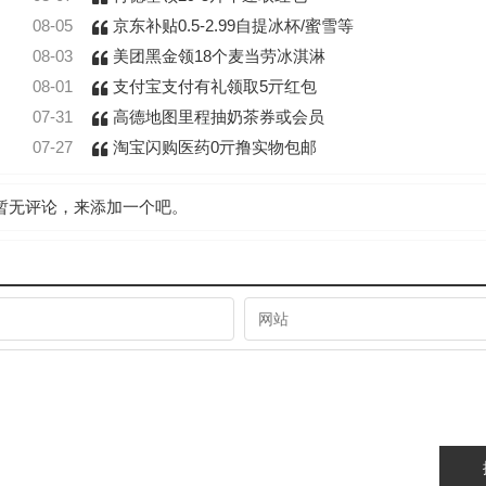
08-05
京东补贴0.5-2.99自提冰杯/蜜雪等
08-03
美团黑金领18个麦当劳冰淇淋
08-01
支付宝支付有礼领取5亓红包
07-31
高德地图里程抽奶茶券或会员
07-27
淘宝闪购医药0亓撸实物包邮
暂无评论，来添加一个吧。