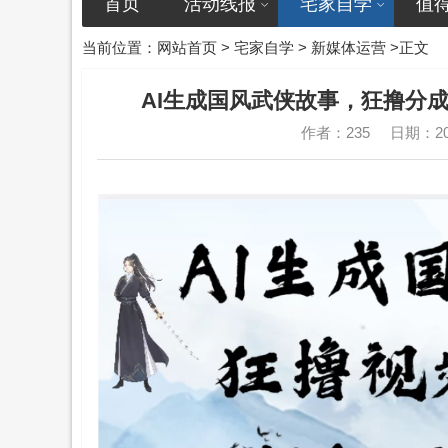
首页
活动线报
宅家自学
值
当前位置：
网站首页
>
宅家自学
>
新媒体运营
>正文
AI生成国风武侠故事，狂撸分成
作者：235
日期：202