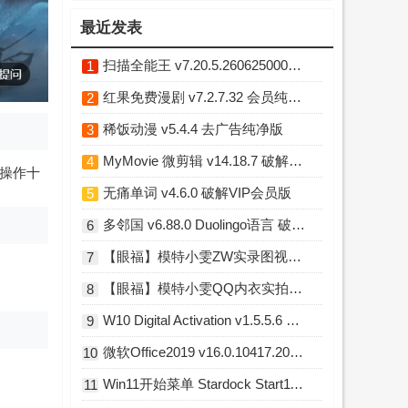
最近发表
扫描全能王 v7.20.5.2606250000 破解高级版
1
红果免费漫剧 v7.2.7.32 会员纯净精简版
2
稀饭动漫 v5.4.4 去广告纯净版
3
MyMovie 微剪辑 v14.18.7 破解Pro专业版
4
且操作十
无痛单词 v4.6.0 破解VIP会员版
5
多邻国 v6.88.0 Duolingo语言 破解高级版
6
【眼福】模特小雯ZW实录图视频小庚网专属福利 前10送实物福利你懂的
7
【眼福】模特小雯QQ内衣实拍L露图舞蹈小庚网专属福利
8
W10 Digital Activation v1.5.5.6 Win10永久激活工具
9
微软Office2019 v16.0.10417.20176 直装破解版
10
Win11开始菜单 Stardock Start11 v2.7.3 破解版
11