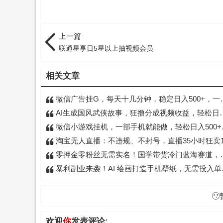
上一篇
联通星享日5星以上抽视频会员
相关文章
微信广告挂G，每天十几分钟，稳定日入500+，一部手机就能做！
AI生成国风武侠故事，狂撸分成视频收益，轻松日入1000+【可多平台分发】！
微信小游戏挂机，一部手机就能做，轻松日入500+，副业兼职的首选！
淘宝无人直播：不违规、不封号，直播35小时狂卖13W，全年都是旺季，还能批量矩阵操
零押金零粉丝无需实名！国学带货冷门蓝海赛道，小白上手即出单，日入千元 +
暴利副业来袭！AI 绘画打造手机壁纸，无需投入单店狂出 3.8 万单
欢迎
你
发表评论: