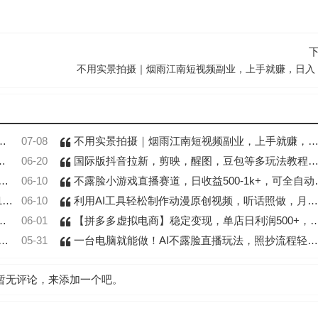
不用实景拍摄｜烟雨江南短视频副业，上手就赚，日入 5
07-08
不用实景拍摄｜烟雨江南短视频副业，上手就赚，日入 500+
06-20
国际版抖音拉新，剪映，醒图，豆包等多玩法教程，长期可做的项目，轻松日入四位数
06-10
不露脸小游戏直播赛道，日收益500-1k+，可全自动AI玩，可脚本玩，可真人玩，项目稳定，上手快
作
06-10
利用AI工具轻松制作动漫原创视频，听话照做，月入过万
06-01
【拼多多虚拟电商】稳定变现，单店日利润500+，软件挂机全自动发货，轻松实现月入1w+！
05-31
一台电脑就能做！AI不露脸直播玩法，照抄流程轻松达标月入2W+
暂无评论，来添加一个吧。