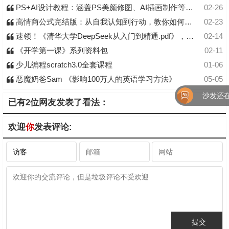
PS+AI设计教程：涵盖PS美颜修图、AI插画制作等，开启设计赚钱之旅
02-26
高情商公式完结版：从自我认知到行动，教你如何实现“自爽”和高效成事
02-23
速领！《清华大学DeepSeek从入门到精通.pdf》，带你全面解锁DeepSeek技术奥秘
02-14
《开学第一课》系列资料包
02-11
少儿编程scratch3.0全套课程
01-06
恶魔奶爸Sam 《影响100万人的英语学习方法》
05-05
沙发还在
已有2位网友发表了看法：
欢迎
你
发表评论: