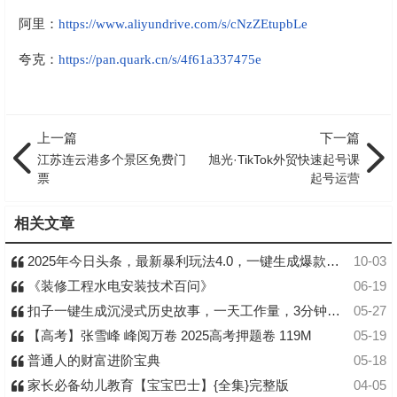
阿里：
https://www.aliyundrive.com/s/cNzZEtupbLe
夸克：
https://pan.quark.cn/s/4f61a337475e
上一篇
下一篇
江苏连云港多个景区免费门
旭光·TikTok外贸快速起号课
票
起号运营
相关文章
2025年今日头条，最新暴利玩法4.0，一键生成爆款，轻松实现矩阵日入3000+
10-03
《装修工程水电安装技术百问》
06-19
扣子一键生成沉浸式历史故事，一天工作量，3分钟搞定！
05-27
【高考】张雪峰 峰阅万卷 2025高考押题卷 119M
05-19
普通人的财富进阶宝典
05-18
家长必备幼儿教育【宝宝巴士】{全集}完整版
04-05