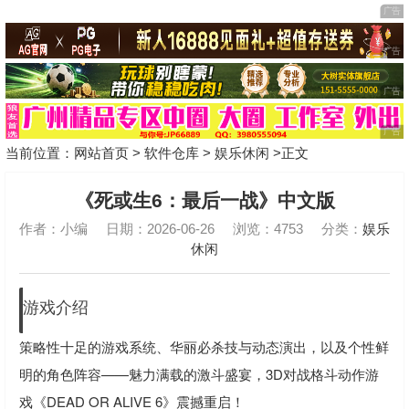
当前位置：
网站首页
>
软件仓库
>
娱乐休闲
>正文
《死或生6：最后一战》中文版
作者：小编
日期：2026-06-26
浏览：4753
分类：
娱乐
休闲
游戏介绍
策略性十足的游戏系统、华丽必杀技与动态演出，以及个性鲜
明的角色阵容——魅力满载的激斗盛宴，3D对战格斗动作游
戏《DEAD OR ALIVE 6》震撼重启！