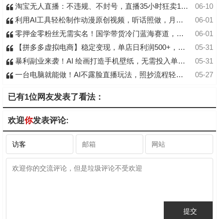
淘宝无人直播：不违规、不封号，直播35小时狂卖13W，全年都是旺季，还能批量矩阵操作
06-10
利用AI工具轻松制作动漫原创视频，听话照做，月入过万
06-01
零押金零粉丝无需实名！国学带货冷门蓝海赛道，小白上手即出单，日入千元 +
06-01
【拼多多虚拟电商】稳定变现，单店日利润500+，软件挂机全自动发货，轻松实现月入1w+！
05-31
暴利副业来袭！AI 绘画打造手机壁纸，无需投入单店狂出 3.8 万单
05-31
一台电脑就能做！AI不露脸直播玩法，照抄流程轻松达标月入2W+
05-27
已有1位网友发表了看法：
欢迎
你
发表评论: