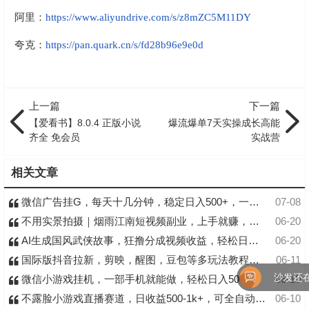
阿里：
https://www.aliyundrive.com/s/z8mZC5M11DY
夸克：
https://pan.quark.cn/s/fd28b96e9e0d
上一篇
下一篇
【爱看书】8.0.4 正版小说
爆流爆单7天实操成长高能
齐全 免会员
实战营
相关文章
微信广告挂G，每天十几分钟，稳定日入500+，一部手机就能做！
07-08
不用实景拍摄｜烟雨江南短视频副业，上手就赚，日入 500+
06-20
AI生成国风武侠故事，狂撸分成视频收益，轻松日入1000+【可多平台分发】！
06-20
国际版抖音拉新，剪映，醒图，豆包等多玩法教程，长期可做的项目，轻松日入四位数
06-11
沙发还在
微信小游戏挂机，一部手机就能做，轻松日入500+，副业兼职的首选！
06-10
不露脸小游戏直播赛道，日收益500-1k+，可全自动AI玩，可脚本玩，可真人玩，项目稳定，上手快
06-10