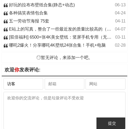
好玩的拉布布壁纸合集(静态+动态)
06-13
各种搞笑表情包合集
04-24
五一劳动节海报 75套
04-11
E站上的写真，整合了一些最近发的质量比较高的（纯主观）
04-07
[双倍福利] 6500+张4K美女壁纸：竖屏手机专用（无痕去水印版）
03-11
哪吒2爆火！分享哪吒4K壁纸24张合集！手机+电脑
02-28
暂无评论，来添加一个吧。
欢迎
你
发表评论: