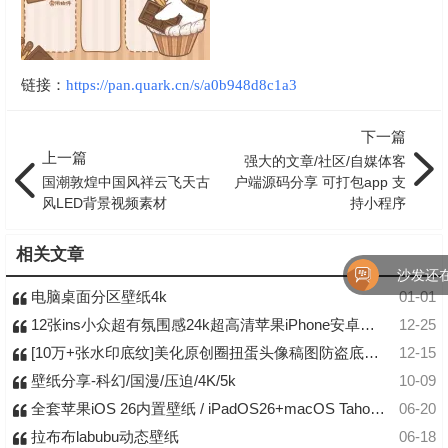
链接：
https://pan.quark.cn/s/a0b948d8c1a3
下一篇
上一篇
强大的文章/社区/自媒体客
国潮敦煌中国风祥云飞天古
户端源码分享 可打包app 支
风LED背景视频素材
持小程序
相关文章
沙发还在
电脑桌面分区壁纸4k
01-01
12张ins小众超有氛围感24k超高清苹果iPhone安卓手机壁纸
12-25
[10万+张水印底纹]美化原创圈扭蛋头像稿图防盗底纹素材直购 高清
12-15
壁纸分享-科幻/国漫/压迫/4K/5k
10-09
全套苹果iOS 26内置壁纸 / iPadOS26+macOS Tahoe高清壁纸下载
06-20
拉布布labubu动态壁纸
06-18