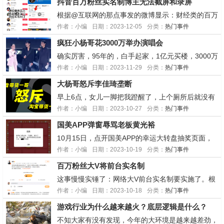
抖音百万粉丝实名制博主无法截屏和录屏
了，企业微信已经意识到，还是“卖好友”赚钱，指望
用户先免费在付费的思路行不通了，而且现在企业微
根据@互联网的那点事发的微博显示：财经类的百万
信已经做成...
粉丝博主前台已经实名实名制了，点开已实名后，显
作者：小编
日期：2023-12-05
分类：
热门事件
示的是全名，不带任何*号，但是该页面无法截屏、
疯狂小杨哥花3000万举办演唱会
录屏也会黑屏。之后可能更多领域的百万粉丝博主也
会实行前台实名制。不知道未来，其他平台会不会跟
确实厉害，95年的，白手起家，1亿元买楼，3000万
进，自...
办演唱会，而且会在线上直播，疯狂小杨哥正常
作者：小编
日期：2023-11-29
分类：
热门事件
从“网红”向“企业家”的转变。全网没有哪个网红可以
大杨哥怒斥李佳琦垄断
做到他们这样了。11月26日疯狂小杨哥花3000万举
办演唱会，这场演唱会：3万张门票将全部免费赠...
早上6点，女儿一脚把我蹬醒了，上个厕所后就没有
困意了，拿起手机翻了翻看文章，发现抖音带货一哥
作者：小编
日期：2023-10-27
分类：
热门事件
大杨哥怒斥淘宝带货一哥李佳琦垄断，挟持商家!大
国美APP弹窗辱骂老板黄光裕
杨哥在直播间说：(1)他最偏便宜是怎么来的?是因为
只有他能卖，所以让别人觉得只有他最便宜。如果说
10月15日，点开国美APP的幸运大转盘抽奖页面，
大家都...
就会弹出辱骂国美电器懂事长黄秀虹、创始人黄光裕
作者：小编
日期：2023-10-19
分类：
热门事件
的内容。控诉他们拖欠了工资和带贷款，还说早晚他
百万粉丝大V将前台实名制
们要再进去蹲上几年。现在这个页面已经被修复好
了。这都叫什么事啊，程序员在自家APP上面痛骂老
这事慢慢实锤了：网络大V前台实名制要实施了。根
板黄光...
据微博洪榕爆料：10月底之前，100万粉丝的自媒体
作者：小编
日期：2023-10-18
分类：
热门事件
账号前台展示真实姓名;12月份，50万粉的自媒体账
游戏行业为什么越来越火？底层逻辑是什么？
号前台展示真实姓名;10万粉的自媒体账号，在后台
完成身份证实名认证，且在前台展示职业信息...
不知大家有没有发现，今年的大环境是越来越差劲，