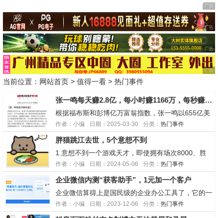
当前位置：
网站首页
>
值得一看
>
热门事件
张一鸣每天赚2.8亿，每小时赚1166万，每秒赚332元
根据福布斯和彭博亿万富翁指数，张一鸣以655亿美
元身价超钟睒睒、马化腾，首次成为中国首富。在全
作者：小编
日期：2025-03-30
分类：
热门事件
球富豪榜位列第23位。自此，张一鸣成了第一位“80
胖猫跳江去世，5个意想不到
后”白手起家的中国首富。2024年张一鸣财富增长10
50亿元(相当于每天赚2.8亿，1小时赚11...
1.意想不到一个游戏天才，即使拥有场次8000、胜
率92%的惊人数据，竟然只能以20块钱的代练费谋
作者：小编
日期：2024-05-06
分类：
热门事件
生。2.意想不到即使代练费如此之低，每周竟然能有
企业微信内测“获客助手”，1元加一个客户
四五千的收入，两年时间累积了超过50万的财富。3.
意想不到即使收入高，生活却异常节俭，他...
企业微信算得上是国民级的企业办公工具了，它的一
举一动其实对很多企业影响都挺大的。随着互联网大
作者：小编
日期：2023-12-06
分类：
热门事件
厂都在降本增效，很多工具、环节、动作都要收费