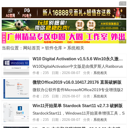
当前位置：
网站首页
>
软件仓库
>
系统相关
W10 Digital Activation v1.5.5.6 Win10永久激活工具
W10DigitalActivation中文版是由俄罗斯人Ratiborus
制作的一款Windows10永久激活工具，这款Win10
作者：235
日期：2026-08-07
分类：
系统相关
永久激活工具主要采用HWID(Windows10数字许可
微软Office2019 v16.0.10417.20176 直装破解版
永久激活)和KMS38模式(激活有效...
微软办公软件套件MicrosoftOffice2019专业增强版2
026年05月批量许可版更新推送.微软office专业增强
作者：235
日期：2026-08-07
分类：
系统相关
版2019正式版2018年10月份推出,主要为多人跨平台
Win11开始菜单 Stardock Start11 v2.7.3 破解版
办公与团队协作打造.Office2019整合对过去...
StardockStart11，Windows11开始菜单增强工具，S
tart8/Start10/Start11系列产品是一款Win8/Win10/Wi
作者：235
日期：2026-08-07
分类：
系统相关
n11开始菜单恢复工具，在任务栏上添加开始按钮，