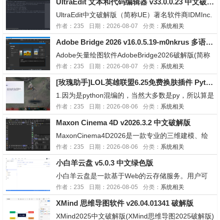
UltraEdit 文本和代码编辑器 v33.0.0.23 中文破解版
为Windows8、Wind...
UltraEdit中文破解版（简称UE）著名软件商IDMInc.
开发，专业文本编辑/十六进制编辑器。UltraEdit是
作者：235
日期：2026-08-07
分类：
系统相关
世界上领先的，功能强大的，极具价值的文本编辑
Adobe Bridge 2026 v16.0.5.19-m0nkrus 多语言破解版
器、十六进制编辑器、HTML编辑器、PHP编辑器、
Javascri...
Adobe矢量绘图软件AdobeBridge2026破解版(简称
BR2026)是一款数字资产管理软件的专业图像管理软
作者：235
日期：2026-08-07
分类：
系统相关
件.AdobeBridge2026中文破解版是一款图像查看器
[玫瑰助手]LOL英雄联盟6.25免费换肤插件 Python版
可以管理相册,编辑图片元数据,操作图像及运行...
1.因为是python混编的，当然大多数是py，所以算是
半开源，你牛你来二改2.6/25刚刚更新，只包这一个
作者：235
日期：2026-08-06
分类：
系统相关
版本，未来发不发看缘分3.UI画了1周，老自信了4.
Maxon Cinema 4D v2026.3.2 中文破解版
马上上带专，玩玩别的项目5.我是女的⭐️不收徒纯炫
技⭐️玫瑰王子 2...
MaxonCinema4D2026是一款专业的三维建模、绘
画、渲染和动画软件。世界各地的用户依赖使用Cin
作者：235
日期：2026-08-06
分类：
系统相关
ema4D创建尖端的三维动画、建筑和产品可视化、
小白羊云盘 v5.0.3 中文绿色版
视频游戏图形、插图等。Cinema4D2026引入了一
些最需要的功...
小白羊云盘是一款基于Web的云存储服务。用户可
以在小白羊云盘上上传、下载、管理和分享各种类型
作者：235
日期：2026-08-05
分类：
系统相关
的文件，包括文档、音频、视频和图片等。小白羊云
XMind 思维导图软件 v26.04.01341 破解版
盘界面美观简洁，速度快、稳定性好，数据和资料安
全有保障，得到了广泛的用户支持和好评。软件功能
XMind2025中文破解版(XMind思维导图2025破解版)