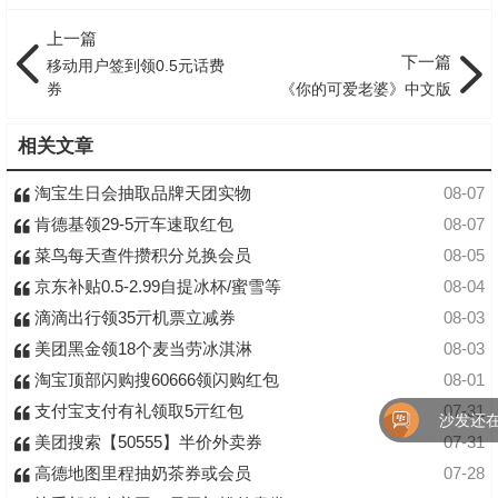
上一篇
下一篇
移动用户签到领0.5元话费
券
《你的可爱老婆》中文版
相关文章
淘宝生日会抽取品牌天团实物
08-07
肯德基领29-5亓车速取红包
08-07
菜鸟每天查件攒积分兑换会员
08-05
京东补贴0.5-2.99自提冰杯/蜜雪等
08-04
滴滴出行领35亓机票立减券
08-03
美团黑金领18个麦当劳冰淇淋
08-03
淘宝顶部闪购搜60666领闪购红包
08-01
支付宝支付有礼领取5亓红包
07-31
沙发还在
美团搜索【50555】半价外卖券
07-31
高德地图里程抽奶茶券或会员
07-28