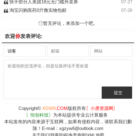
快手部分人美团18元无门槛外卖券
07-27
淘宝闪购医药0亓撸实物包邮
07-26
暂无评论，来添加一个吧。
欢迎
你
发表评论:
Copyright©
XGW9
.COM
版权所有
〖小庚资源网〗
〖恒创科技〗
为本站提供专业云计算服务
本站发布的内容来源于互联网，如果有侵权内容，请联系我们删
除！E-mail：xgzyw6@outlook.com
|
|
|
关于我们
我要投稿
免责声明
XML地图