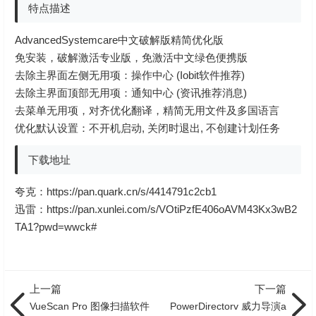
特点描述
AdvancedSystemcare中文破解版精简优化版
免安装，破解激活专业版，免激活中文绿色便携版
去除主界面左侧无用项：操作中心 (Iobit软件推荐)
去除主界面顶部无用项：通知中心 (资讯推荐消息)
去菜单无用项，对齐优化翻译，精简无用文件及多国语言
优化默认设置：不开机启动, 关闭时退出, 不创建计划任务
下载地址
夸克：
https://pan.quark.cn/s/4414791c2cb1
迅雷：
https://pan.xunlei.com/s/VOtiPzfE406oAVM43Kx3wB2
TA1?pwd=wwck#
上一篇
下一篇
VueScan Pro 图像扫描软件
PowerDirectorv 威力导演a