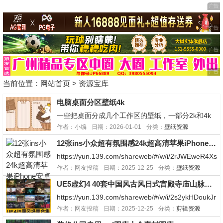
当前位置：
网站首页
>
资源宝库
电脑桌面分区壁纸4k
一些把桌面分成几个工作区的壁纸，一部分2k和4k
卡通的居多，一共几百张。我挑了几张好看的展示出
作者：小编
日期：2026-01-01
分类：
壁纸资源
来，原图都在网盘，分享给大家链接：https://pan.q
12张ins小众超有氛围感24k超高清苹果iPhone安卓手机壁纸
uark.cn/s/a0b948d8c1a3...
https://yun.139.com/shareweb/#/w/i/2rJWEweR4Xs
hd移动云盘使用方法，打开应用市场下载移动云盘
作者：网友投稿
日期：2025-12-25
分类：
壁纸资源
即可然后复制网盘链接打开移动云盘就会自动弹出弹
UE5虚幻4 40套中国风古风日式宫殿寺庙山脉古建筑仙侠武侠场景
出后优先存自己网盘防止失效，祝小庚网的兄弟们天
天开心发大...
https://yun.139.com/shareweb/#/w/i/2s2ykHDoukJr
m移动云盘使用方法，打开应用市场下载移动云盘即
作者：网友投稿
日期：2025-12-25
分类：
剪辑资源
可然后复制网盘链接打开移动云盘就会自动弹出弹出