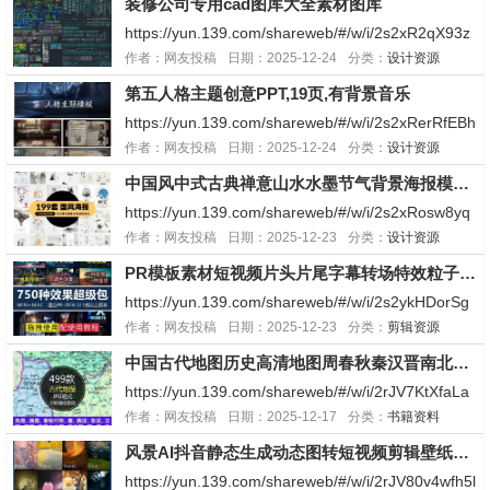
装修公司专用cad图库大全素材图库
后优先存自己网盘防止失效，祝兄弟们天天开心发大
财...
https://yun.139.com/shareweb/#/w/i/2s2xR2qX93z
o5移动云盘使用方法，打开应用市场下载移动云盘
作者：网友投稿
日期：2025-12-24
分类：
设计资源
即可然后复制网盘链接打开移动云盘就会自动弹出弹
第五人格主题创意PPT,19页,有背景音乐
出后优先存自己网盘防止失效，祝兄弟们天天开心发
大财...
https://yun.139.com/shareweb/#/w/i/2s2xRerRfEBh
h移动云盘使用方法，打开应用市场下载移动云盘即
作者：网友投稿
日期：2025-12-24
分类：
设计资源
可然后复制网盘链接打开移动云盘就会自动弹出弹出
中国风中式古典禅意山水水墨节气背景海报模板PSD分层设计素材
后优先存自己网盘防止失效，祝兄弟们天天开心发大
财...
https://yun.139.com/shareweb/#/w/i/2s2xRosw8yq
qg移动云盘使用方法，打开应用市场下载移动云盘
作者：网友投稿
日期：2025-12-23
分类：
设计资源
即可然后复制网盘链接打开移动云盘就会自动弹出弹
PR模板素材短视频片头片尾字幕转场特效粒子电影背景标题素材预设
出后优先存自己网盘防止失效，祝兄弟们天天开心发
大财...
https://yun.139.com/shareweb/#/w/i/2s2ykHDorSg
op移动云盘使用方法，打开应用市场下载移动云盘
作者：网友投稿
日期：2025-12-23
分类：
剪辑资源
即可然后复制网盘链接打开移动云盘就会自动弹出弹
中国古代地图历史高清地图周春秋秦汉晋南北朝隋唐宋元明清电子版
出后优先存自己网盘防止失效，祝兄弟们天天开心发
大财...
https://yun.139.com/shareweb/#/w/i/2rJV7KtXfaLa
b移动云盘使用方法，打开应用市场下载移动云盘即
作者：网友投稿
日期：2025-12-17
分类：
书籍资料
可然后复制网盘链接打开移动云盘就会自动弹出没弹
风景AI抖音静态生成动态图转短视频剪辑壁纸制作教程图片绿幕素材
出的话浏览器打开链接选择APP内保存就行弹出后优
先存自...
https://yun.139.com/shareweb/#/w/i/2rJV80v4wfh5l