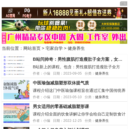
当前位置：
网站首页
>
宅家自学
>
健身养生
B站闫帅奇：男性腹肌打造瘦肚子全方案，女性马甲线打造减脂瘦肚子方案
B站新上的课程。包含：男性腹肌打造瘦肚子全方
案，女性马甲线打造减脂瘦肚子方案目前还没有更新
作者：小编
日期：2023-09-05
分类：
健身养生
完，后续再补充。链接: https://pan.baidu.com/s/18
中医瑜伽减脂塑形双休提气质
LzwTEF2T3Wx5WD0RWWElg?pwd=hj8t...
课程介绍这门中医瑜伽课程旨在通过汇集中国传统养
生技术和瑜伽的体位法、呼吸法和冥想等练习，为学
作者：小编
日期：2023-05-10
分类：
健身养生
员提供全面而有效的健身计划。课程包括减脂塑形、
男女适用的零基础减脂塑形课
提升双休线条以及增强气质等方面的内容，帮助学员
达到理想的外在形态，同时改善内在身心状态。学习
课程介绍全面的饮食讲解让你学会给自己定制饮食计
地址百度：...
划，全身训练动作库详细的动作讲解小白也能轻松上
作者：小编
日期：2022-12-25
分类：
健身养生
手！你做好准备成为猛男了吗？学习地址百度：http