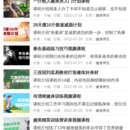
一介粗人健身房入门计划课程
s://pan.baidu.com/s/1RekmMpGG0z6oK4WK1ljEq
Q天翼：htt...
课程介绍很多人办了卡却不知道怎么锻炼，也不知道
去健身房应该准备些什么。他们比较茫然，每次去健
作者：小编
日期：2022-12-18
分类：
健身养生
身房的时候都只会跑跑步就回家了，这样的锻炼方式
28天瘦10斤极速减脂计划
是比较低效的。第一次去健身房锻炼，你需要准备些
什么...
课程介绍“热量差"是减肥成功的第一步，控制了热量
的摄入就控制了减脂的结果，吃什么吃多少，给你一
作者：小编
日期：2022-07-29
分类：
健身养生
份详细好执行的饮食计划，带你了解关于蛋白粉、增
拳击基础练习技巧视频课程
肌粉的几个常见问题，教大家吃便利店，怎么才能吃
不胖!学习地址百度：https://pan....
课程介绍我们在练拳的过程中，有很多基本的拳击技
巧，这些技巧会提升你的训练，攻击和防守技巧。保
作者：小编
日期：2022-07-27
分类：
健身养生
持你的站架，出拳要犀利。这样你会在有限时间高质
三连冠刘孟易教你打造健体好身材
量的完成练习。如果你想姿势正确并且有效的击打沙
包而不是一直围绕着沙包气喘吁吁的显示你的“斗
课程介绍课程共14篇，内容包括胸部雕刻动作演
志”，不要在...
示、细节展示，胸部动作独家经验总结、细节讲解，
作者：小编
日期：2022-06-28
分类：
健身养生
肩部雕刻动作演示+肩部动作独家经验总结+背部雕
何渭斌健身训练视频课程
刻动作演示+腿部动作独家经验总结以及二头、三头
动作独家经验总结，世锦赛三连冠大佬带你造就好身
课程介绍工作学习期间也不要忘记锻炼身体，部分没
材。学习地址...
法去户外或健身房健身的小伙伴们，有这套教程让你
作者：小编
日期：2022-06-28
分类：
健身养生
在家也能练，博士深蹲之实用辅助技术、推起一座山
健美精英训练营讲座视频课程
的诀窍、王牌动作杠铃深蹲，正确的训练方法是最佳
的愈伤良药。学习地址百度：https://pan.bai...
课程介绍练了13年健身健美的牟从夺得了世界级健