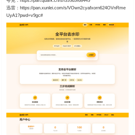
夸克：
https://pan.quark.cn/s/f399d9f68449
迅雷：
https://pan.xunlei.com/s/VOwn2cyafxorn624OVnRme
UyA1?pwd=v9gc#