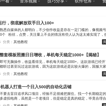
得一看
音乐视频
技巧分享
软件仓库
运行，彻底解放双手日入100+
熟悉自媒体的人都明白，不少创作收益是存在一定门槛的，像视频
00个 粉丝，点赞，关注量上不去的情况有些人认为这太难实现了，
6
分类：
其他教程
整套模板照搬日日增收，单机每天稳定1000+【揭秘】
即可无脑操作，收益看得见，单机每天稳定1000+。这款游戏已经开
都听过甚至玩过这款游戏，因为这款游戏还是比较火爆的，国服大
，目前我搞得就是欧服最...
6
分类：
其他教程
合机器人打造一个日入500的自动化店铺
不要去盲目追求风口项目，经验不足很难把握住。找一个长期稳定
多虚拟电商，虽然是一个老项目，但是稳定是真的稳定，毕竟合理
台获取技术服务费，运行逻辑可...
5
分类：
其他教程