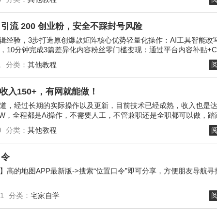
流 200 创业粉，安全不踩封号风险
剪辑经验，3步打造原创爆款矩阵核心优势轻量化操作：AI工具智能改
，10分钟完成3篇差异化内容粉丝零门槛变现：通过平台内容补贴+C
单账号日均收益1...
1
分类：
其他教程
收入150+，有网就能做！
道，经过长期的实际操作以及更新，目前技术已经成熟，收入也是
9W，全程都是Ai操作，不需要人工，不管兼职还是全职都可以做，踏
的是Ai挂播的任务，...
0
分类：
其他教程
口令
高的地图APP最新版->搜索“位置口令”即可分享，方便朋友导航寻找h
1
分类：
宅家自学