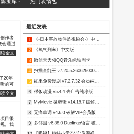
资源宝库
热门表情包
最近发表
号创作者
《-日本事故物件監視協会-》中文版
1
便会通过
《氧气列车》中文版
2
阅读全文
微信天天领QQ音乐绿钻周卡
3
扫描全能王 v7.20.5.2606250000 破解高级版
4
了20年
红果免费漫剧 v7.2.7.32 会员纯净精简版
5
家听的可
稀饭动漫 v5.4.4 去广告纯净版
6
阅读全文
MyMovie 微剪辑 v14.18.7 破解Pro专业版
7
无痛单词 v4.6.0 破解VIP会员版
8
的项目很
多邻国 v6.88.0 Duolingo语言 破解高级版
9
合规。我
【眼福】模特小雯ZW实录图视频小庚网专属福利 前10送实物福利你懂的
阅读全文
10