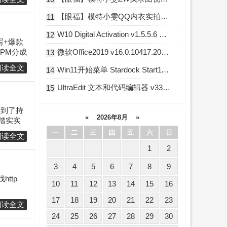
【眼福】模特小雯QQ内衣实拍L露图舞蹈小庚网专属福利
11
W10 Digital Activation v1.5.5.6 Win10永久激活工具
12
写+爆款
PM分成
微软Office2019 v16.0.10417.20176 直装破解版
13
阅读全文
Win11开始菜单 Stardock Start11 v2.7.3 破解版
14
UltraEdit 文本和代码编辑器 v33.0.0.23 中文破解版
15
达到了持
«
2026年8月
»
踏实实
一
二
三
四
五
六
日
阅读全文
1
2
3
4
5
6
7
8
9
ttp
10
11
12
13
14
15
16
17
18
19
20
21
22
23
阅读全文
24
25
26
27
28
29
30