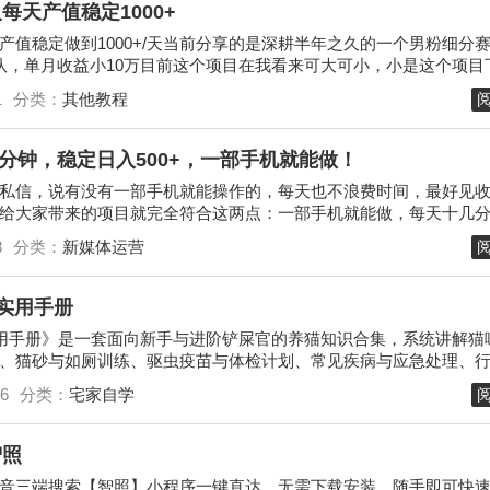
天产值稳定1000+
产值稳定做到1000+/天当前分享的是深耕半年之久的一个男粉细分
队，单月收益小10万目前这个项目在我看来可大可小，小是这个项目
个账号，一天赚个小几...
1
分类：
其他教程
分钟，稳定日入500+，一部手机就能做！
私信，说有没有一部手机就能操作的，每天也不浪费时间，最好见
给大家带来的项目就完全符合这两点：一部手机就能做，每天十几
0+一点问题没有，正常做如...
8
分类：
新媒体运营
实用手册
用手册》是一套面向新手与进阶铲屎官的养猫知识合集，系统讲解猫
、猫砂与如厕训练、驱虫疫苗与体检计划、常见疾病与应急处理、
掉毛口臭泌尿等高频问题解决方...
6
分类：
宅家自学
智照
音三端搜索【智照】小程序一键直达，无需下载安装，随手即可快