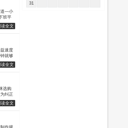
31
赛道—小
下班平
阅读全文
收益速度
分钟就够
阅读全文
咪选购
行为纠正
阅读全文
速制作规