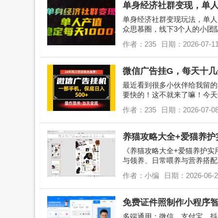
单身经济社群变现，单人每
单身经济社群变现玩法，单人
众思慕圈，线下3个人的小团
时做做兼职，一两个设备搭配几
作者：235
日期：2026-07-1
微信广告挂G，每天十几
最近看到很多小伙伴给我留的
要快的！这不就来了嘛！今天
了，至于收益嘛，稳定后日入50
作者：235
日期：2026-07-0
养猫攻略大全+爱猫养护
《养猫攻略大全+爱猫养护实
与领养、日常喂养与营养搭配
与陪玩互动、换粮换环境适应、
作者：小编
日期：2026-06-2
免费证件照制作小程序
多端通用：微信、支付宝、抖