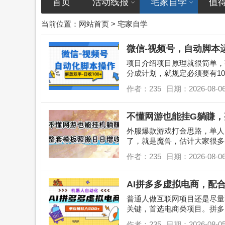
首页
活动线报
宅家自学
值
当前位置：
网站首页
>
宅家自学
微信-视频号，自动脚本
项目介绍项目原理就很简单，
分成计划，就规定必须要有1
一些途径...
作者：235
日期：2026-08-0
不懂网游也能挂G躺賺，
外服爆款游戏打金思路，单人
了，就是魔兽，估计大家很多
能比较多，还有欧服美服之类的
作者：235
日期：2026-08-0
AI拼多多虚拟电商，配
普通人做互联网项目还是尽量
关键，首选电商类项目。拼多
们售卖资料，用户得到资料，平
作者：235
日期：2026-08-0