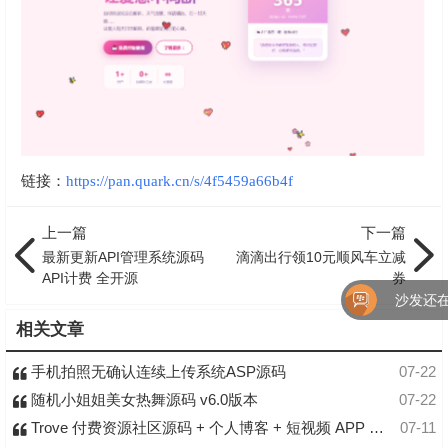
链接：
https://pan.quark.cn/s/4f5459a66b4f
上一篇
下一篇
最新更新API管理系统源码
滴滴出行领10元顺风车立减
API计费 全开源
券
沙发还在
相关文章
手机拍照无确认连续上传系统ASP源码
07-22
随机小姐姐美女热舞源码 v6.0版本
07-22
Trove 付费资源社区源码 + 个人博客 + 短视频 APP 支持 AI 大模型多支付多存储
07-11