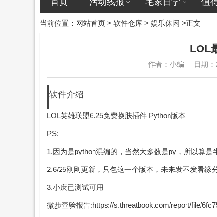
首页
活动线报
宅家自学
值
当前位置：
网站首页
>
软件仓库
>
娱乐休闲
>正文
LO
作者：小编
日期：20
软件介绍
LOL英雄联盟6.25免费换肤插件 Python版本
PS:
1.因为是python混编的，当然大多数是py，所以算
2.6/25刚刚更新，只包这一个版本，未来发不发看缘
3.小庚已测试可用
微步查验报告:
https://s.threatbook.com/report/file