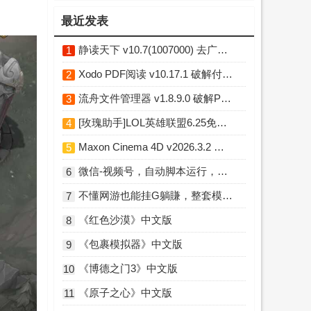
最近发表
静读天下 v10.7(1007000) 去广告破解版
1
Xodo PDF阅读 v10.17.1 破解付费专业版
2
流舟文件管理器 v1.8.9.0 破解Pro专业版
3
[玫瑰助手]LOL英雄联盟6.25免费换肤插件 Python版
4
Maxon Cinema 4D v2026.3.2 中文破解版
5
微信-视频号，自动脚本运行，彻底解放双手日入100+
6
不懂网游也能挂G躺賺，整套模板照搬日日增收，单机每天稳定1000+【揭秘】
7
《红色沙漠》中文版
8
《包裹模拟器》中文版
9
《博德之门3》中文版
10
《原子之心》中文版
11