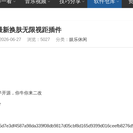
得一看
音乐视频
技巧分享
软件仓库
L最新换肤无限视距插件
26-06-27
浏览：5027
分类：
娱乐休闲
是半开源，你牛你来二改
分
/6fc75d7e3df4587a98da339f08db9817d05cbf8d165d9399d016ceefb8276d