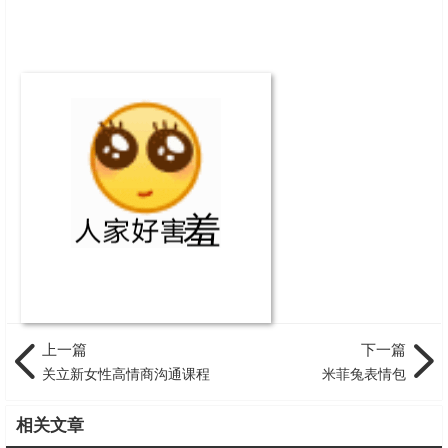
上一篇
下一篇
关立新女性高情商沟通课程
米菲兔表情包
相关文章