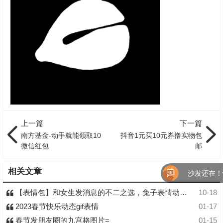
上一篇
下一篇
南方基金-动手就能领取10
抖音1元买10元券撸实物包
微信红包
邮
相关文章
沙发还在！快
【表情包】和女生发消息的不二之选，兔子表情动态+静态包分享
10-18
2023春节快乐动态gif表情
01-17
春节发朋友圈的九宫格图片=
01-15