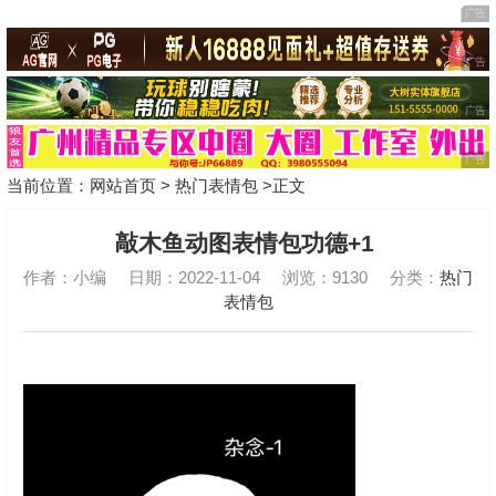
当前位置：
网站首页
>
热门表情包
>正文
敲木鱼动图表情包功德+1 ​
作者：小编
日期：2022-11-04
浏览：9130
分类：
热门
表情包