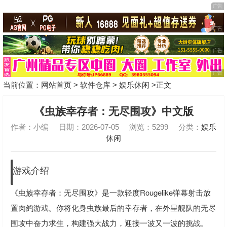
当前位置：
网站首页
>
软件仓库
>
娱乐休闲
>正文
《虫族幸存者：无尽围攻》中文版
作者：小编
日期：2026-07-05
浏览：5299
分类：
娱乐
休闲
游戏介绍
《虫族幸存者：无尽围攻》是一款轻度Rougelike弹幕射击放
置肉鸽游戏。你将化身虫族最后的幸存者，在外星舰队的无尽
围攻中奋力求生，构建强大战力，迎接一波又一波的挑战。