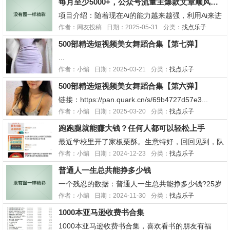
每月至少5000+，公众号流量主爆款文章顺风车改写玩法，适合全领域赛道
压得很低，而且还有很多税，大概算了一下他自己要
承担22%的税，现在他就想让银行搬走给他违约金，
项目介绍：随着现在Ai的能力越来越强，利用Ai来进
但是...
行文章创作并获取收益，已经是一个非常简单的事
作者：网友投稿
日期：2025-05-31
分类：
找点乐子
情。微信公众号作为单价最高，门槛最高的平台，现
500部精选短视频美女舞蹈合集【第七弹】
在也可以利用Ai来打破壁垒，只要用对方法，普通人
也可以写出百万爆款文章，轻松月入过万。团队再次
...
为大家...
作者：小编
日期：2025-03-21
分类：
找点乐子
500部精选短视频美女舞蹈合集【第六弹】
链接：https://pan.quark.cn/s/69b4727d57e3...
作者：小编
日期：2025-03-20
分类：
找点乐子
跑跑腿就能赚大钱？任何人都可以轻松上手
最近学校里开了家板栗酥。生意特好，回回见到，队
都排的老长。过去一问，要排一个多小时。我去，这
作者：小编
日期：2024-12-23
分类：
找点乐子
吃饱了撑的。排我前面哥们打断我说：同学，扫码进
普通人一生总共能挣多少钱
群，花钱代排队啊。提供多种校园生活即时服务，如
代取、代送、代买、代做、即时配送、即时消费啥都
一个残忍的数据：普通人一生总共能挣多少钱?25岁
有。众所周...
研究生毕业，年薪10万，每年涨薪3%，连续工作 30
作者：小编
日期：2024-11-30
分类：
找点乐子
年到55岁(其实这个条件已经很不普通了，有多少人
1000本亚马逊收费书合集
一毕业就年薪十万，还能30年事业稳定，每年加
薪?）等比数列求和...
1000本亚马逊收费书合集，喜欢看书的朋友有福