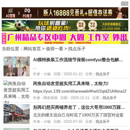
当前位置：
网站首页
>
值得一看
>
找点乐子
AI模特换装工作流细节保留comfyui整合包解压即用远程协助安装
...
作者：小编
日期：2026-01-15
分类：
找点乐子
闲鱼自动发货超实用工具来咯，太给力!
https://yun.139.com/shareweb/#/w/i/2qidZUhfima1f
移动云盘使用方法，打开应用市场下载移动云盘即可
作者：网友投稿
日期：2025-12-11
分类：
找点乐子
然后复制网盘链接打开移动云盘就会自动弹出弹出后
别再幻想买商铺养老了，这位大哥用1900万踩了个大坑！
优先存自己网盘防止失效，祝小庚网的兄弟们天天开
心发大...
北京的楼主说自己当时花了1900万买了国贸对这套
商铺，一年收租金142万，觉得挺好，谁知道租给银
作者：小编
日期：2025-07-16
分类：
找点乐子
行后麻烦一堆。他后悔租给银行，是因为银行把租金