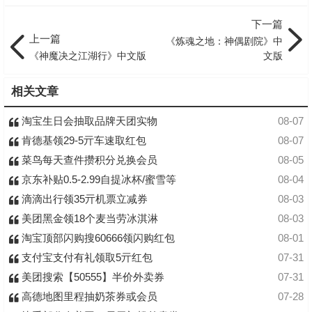
下一篇
上一篇
《炼魂之地：神偶剧院》中
《神魔决之江湖行》中文版
文版
相关文章
淘宝生日会抽取品牌天团实物
08-07
肯德基领29-5亓车速取红包
08-07
菜鸟每天查件攒积分兑换会员
08-05
京东补贴0.5-2.99自提冰杯/蜜雪等
08-04
滴滴出行领35亓机票立减券
08-03
美团黑金领18个麦当劳冰淇淋
08-03
淘宝顶部闪购搜60666领闪购红包
08-01
支付宝支付有礼领取5亓红包
07-31
美团搜索【50555】半价外卖券
07-31
高德地图里程抽奶茶券或会员
07-28