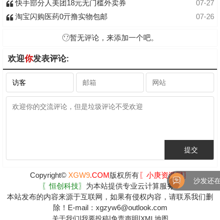
快手部分人美团18元无门槛外卖券
07-27
淘宝闪购医药0亓撸实物包邮
07-26
暂无评论，来添加一个吧。
欢迎
你
发表评论:
Copyright©
XGW9
.COM
版权所有
〖小庚资源网〗
沙发还在
〖恒创科技〗
为本站提供专业云计算服务
本站发布的内容来源于互联网，如果有侵权内容，请联系我们删
除！E-mail：xgzyw6@outlook.com
|
|
|
关于我们
我要投稿
免责声明
XML地图