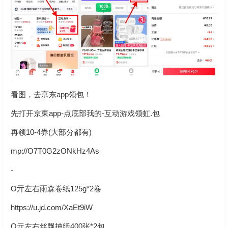
看图，去亰东app领包！
先打开京東app-点底部我的-互动游戏领虹.包
再领10-4券(大部分都有)
mp://O7T0G2zONkHz4As
-
O亓左右雨森卷纸125g*2卷
https://u.jd.com/XaEt9iW
O亓左右丝飘抽纸400张*2包