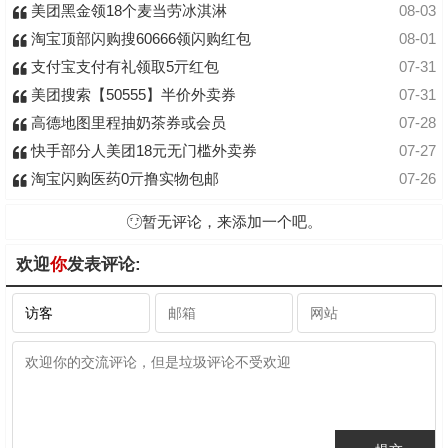
美团黑金领18个麦当劳冰淇淋
08-03
淘宝顶部闪购搜60666领闪购红包
08-01
支付宝支付有礼领取5亓红包
07-31
美团搜索【50555】半价外卖券
07-31
高德地图里程抽奶茶券或会员
07-28
快手部分人美团18元无门槛外卖券
07-27
淘宝闪购医药0亓撸实物包邮
07-26
暂无评论，来添加一个吧。
欢迎
你
发表评论: