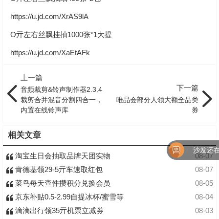
https://u.jd.com/XrAS9lA
O亓左右丝飘挂抽1000张*1大提
https://u.jd.com/XaEtAFk
上一篇
下一篇
音频裁剪&铃声制作器2.3.4
裁剪合并混音分割四合一，
唯品会部分人领大额全品类
内置在线铃声库
券
相关文章
沙发还在
淘宝生日会抽取品牌天团实物
08-07
肯德基领29-5亓车速取红包
08-07
菜鸟每天查件攒积分兑换会员
08-05
京东补贴0.5-2.99自提冰杯/蜜雪等
08-04
滴滴出行领35亓机票立减券
08-03