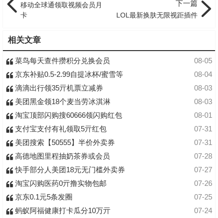
下一篇
移动全球通领取视频会员月
卡
LOL最新换肤无限视距插件
相关文章
菜鸟每天查件攒积分兑换会员
08-05
京东补贴0.5-2.99自提冰杯/蜜雪等
08-04
滴滴出行领35亓机票立减券
08-03
美团黑金领18个麦当劳冰淇淋
08-03
淘宝顶部闪购搜60666领闪购红包
08-01
支付宝支付有礼领取5亓红包
07-31
美团搜索【50555】半价外卖券
07-31
高德地图里程抽奶茶券或会员
07-28
快手部分人美团18元无门槛外卖券
07-27
淘宝闪购医药0亓撸实物包邮
07-26
京东0.1元5条发圈
07-25
蚂蚁阿福健康打卡瓜分10万亓
07-24