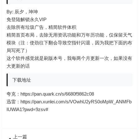
By: 辰夕，坤坤
免登陆解锁永久VIP
去除所有垃圾广告，精简软件体积
精简首页布局，去除无用资讯功能和万年历功能，仅保留天气
模块（注：使劲往下翻会导致空指针闪退，因为我把下面的布
局写死了）
这个软件感觉就是刷版本号，我每两个月更新一次，如果没有
大更新的话
下载地址
夸克：
https://pan.quark.cn/s/6680f9862c08
迅雷：
https://pan.xunlei.com/s/VOwhU2yRS0oMpW_ANMFb
IUWlA1?pwd=9zsv#
上一篇