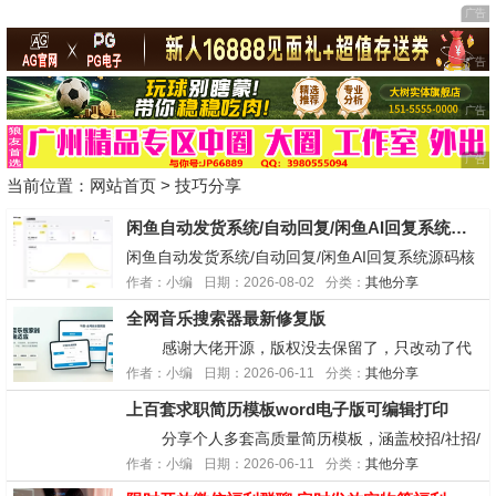
当前位置：
网站首页
>
技巧分享
闲鱼自动发货系统/自动回复/闲鱼AI回复系统源码
闲鱼自动发货系统/自动回复/闲鱼AI回复系统源码核
心功能智能回复关键词匹配回复AI智能议价（支持自
作者：小编
日期：2026-08-02
分类：
其他分享
定义折扣规则）默认回复配置商品专属回复自动发货
全网音乐搜索器最新修复版
支持多规格商品延时发货设置卡券管理发货规则配置
订单管理订单列表查看批量刷新（并发处理）订单详
感谢大佬开源，版权没去保留了，只改动了代
情...
码。新增后台支持配置Cookie表单，测试听会员歌
作者：小编
日期：2026-06-11
分类：
其他分享
曲没毛病，前提是会员的Cookie。修复...
上百套求职简历模板word电子版可编辑打印
分享个人多套高质量简历模板，涵盖校招/社招/
转行通用版，需要的自取～下载后办公软件可直接编
作者：小编
日期：2026-06-11
分类：
其他分享
辑修改打印链接：https://pan....