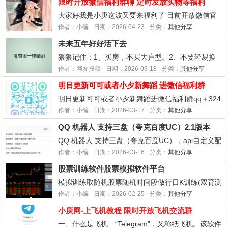
限时开放微信福利群聊 定时发放实物等福利
大家好我是小庚这波又要来福利了 目前开放微信官
方交流群想进的qq＋3244444470...
作者：小编
日期：2026-04-23
分类：
其他分享
未来五年好好活下去
狠狠记住：1、买房，不买大户型。2、不要轻易换
行，换行穷三年。3、上班，不做那个出头鸟。4、
作者：网友投稿
日期：2026-03-18
分类：
其他分享
微信步数，最好关掉。5、不要乱搞男女关系，自古
明日更新可可或者小夕新舞蹈 进微信福利群
奸情出人命。6、钱，千万不要乱花，衣服，能穿就
不买新的。7、宁愿国企赚8000，也不去私企1000
明日更新可可或者小夕新舞蹈进微信福利群qq＋324
0。...
4444470预热一波有什么想看的舞蹈也可以跟小庚留
作者：小编
日期：2026-03-17
分类：
其他分享
言...
QQ 机器人 支持三盘（夸克百度UC）2.1版本
QQ 机器人 支持三盘（夸克百度UC），api自定义配
置，广告过滤 定时删除临时资源（保持空间不被占
作者：小编
日期：2026-03-16
分类：
其他分享
满）等功能免费使用!!!免费使用!!!免费使用!!!（外面
股票训练软件股票模拟软件平台
都是卖99的）要是没人反馈问题(反馈越...
模拟训练取随机股票随机时间段做行日K训练(双育测
试)虚拟买卖时间为当日收盘操作，省去传统单机版
作者：小编
日期：2026-02-25
分类：
其他分享
维护数据烦恼。股票训练软件让你每天进步一点点!
小庚网-上飞机教程 限时开放飞机交流群
让您随时随时验证自己想法!(软件功能不可能做得完
美满足任何人，拍下不喜欢不作退款处理，如果要求
一、什么是飞机 “Telegram”，又称纸飞机。该软件