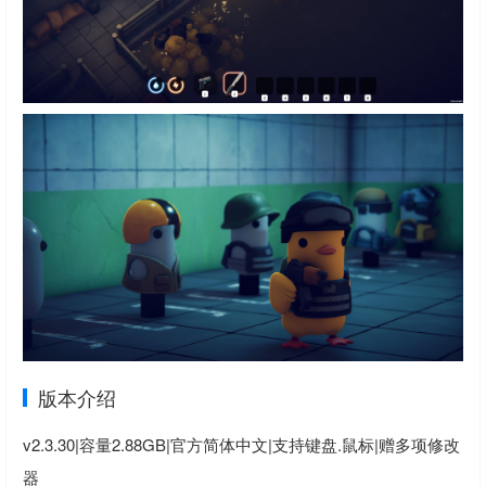
版本介绍
v2.3.30|容量2.88GB|官方简体中文|支持键盘.鼠标
|赠多项修改
器