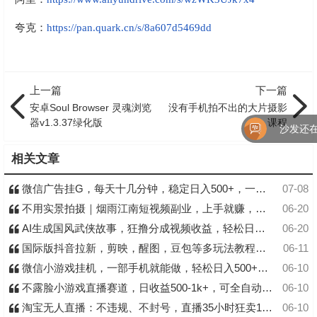
夸克：
https://pan.quark.cn/s/8a607d5469dd
上一篇
下一篇
安卓Soul Browser 灵魂浏览
没有手机拍不出的大片摄影
器v1.3.37绿化版
课程
沙发还在
相关文章
微信广告挂G，每天十几分钟，稳定日入500+，一部手机就能做！
07-08
不用实景拍摄｜烟雨江南短视频副业，上手就赚，日入 500+
06-20
AI生成国风武侠故事，狂撸分成视频收益，轻松日入1000+【可多平台分发】！
06-20
国际版抖音拉新，剪映，醒图，豆包等多玩法教程，长期可做的项目，轻松日入四位数
06-11
微信小游戏挂机，一部手机就能做，轻松日入500+，副业兼职的首选！
06-10
不露脸小游戏直播赛道，日收益500-1k+，可全自动AI玩，可脚本玩，可真人玩，项目稳定，上手快
06-10
淘宝无人直播：不违规、不封号，直播35小时狂卖13W，全年都是旺季，还能批量矩阵操作
06-10