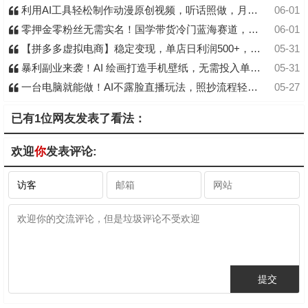
利用AI工具轻松制作动漫原创视频，听话照做，月入过万
06-01
零押金零粉丝无需实名！国学带货冷门蓝海赛道，小白上手即出单，日入千元 +
06-01
【拼多多虚拟电商】稳定变现，单店日利润500+，软件挂机全自动发货，轻松实现月入1w+！
05-31
暴利副业来袭！AI 绘画打造手机壁纸，无需投入单店狂出 3.8 万单
05-31
一台电脑就能做！AI不露脸直播玩法，照抄流程轻松达标月入2W+
05-27
已有1位网友发表了看法：
欢迎
你
发表评论: