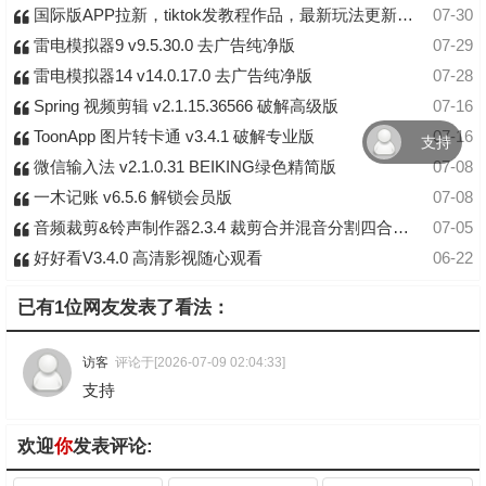
国际版APP拉新，tiktok发教程作品，最新玩法更新，轻松日入四位数到五位数
07-30
雷电模拟器9 v9.5.30.0 去广告纯净版
07-29
雷电模拟器14 v14.0.17.0 去广告纯净版
07-28
Spring 视频剪辑 v2.1.15.36566 破解高级版
07-16
ToonApp 图片转卡通 v3.4.1 破解专业版
07-16
支持
微信输入法 v2.1.0.31 BEIKING绿色精简版
07-08
一木记账 v6.5.6 解锁会员版
07-08
音频裁剪&铃声制作器2.3.4 裁剪合并混音分割四合一，内置在线铃声库
07-05
好好看V3.4.0 高清影视随心观看
06-22
已有1位网友发表了看法：
访客
评论于[2026-07-09 02:04:33]
支持
欢迎
你
发表评论: