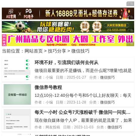
当前位置：
网站首页
>
技巧分享
>
微信技巧
环境不好，引流我们该何去何从
做项目最重要的不是赚钱，而是什么呢?增量!也就是
有进步。不只是项目，任何新的事情，都是如此。很
作者：小编
日期：2025-01-27
分类：
微信技巧
多人坚持不下去，就是看不到任何变化，或者是自己
微信养号教程
内心里目标太高，哪怕有变化也看不上。发个帖子，
铁定就能赚100块钱，估计每天不睡觉发帖，都有人
12点10分-12:40分每个号和5个以上好友聊天：每天
愿意干...
分2-3个时间段，每个好友来回聊天5-10句左右，要
作者：小编
日期：2023-11-28
分类：
微信技巧
文字、表情、语音、图片、文章等夹杂。不能是单向
每天一小时 公众号7天涨粉破千 微信问一问实战引流教学
聊天，一定要是有来有回（早晚，或早中晚。当然每
天操作的时间段不要固定死了）。12：40...
现在做自媒体做个人IP，最重要的就是流量了，如果
你在短视频平台发内容，先不说你要跟几亿创作者共
作者：网友投稿
日期：2023-11-03
分类：
微信技巧
同竞争流量，单是将这些粉丝引进你的微信里，就会