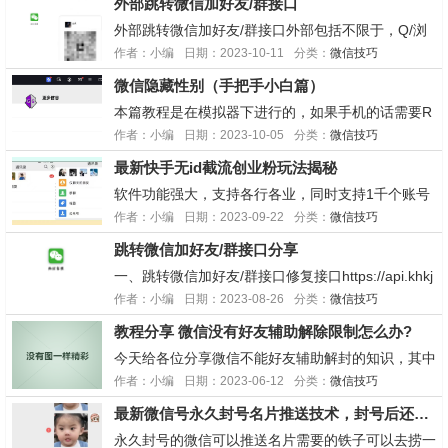
外部跳转微信加好友/群接口
面临各种难题，难倒大部分人。微信问一问是微信生
态的一个新功能，你可以理解成微信里的知乎，是一
外部跳转微信加好友/群接口外部包括不限于，Q/浏
个今年新...
览器/app接口https://cj.khkj6.com/wx.php?i=二维码
作者：小编
日期：2023-10-11
分类：
微信技巧
地址后面直接拼接二维码地址就行二维码地址有限
微信隐藏性别（手把手小白篇）
制，必须要下面的图床上传的https://tc.khkj6.com...
本篇教程是在模拟器下进行的，如果手机的话需要R
OOT1.所需软件雷电模拟器9.0.59（设置里开启RO
作者：小编
日期：2023-10-05
分类：
微信技巧
OT权限）GG修改器 https://gameguardian.net/dow
最新快手无id截流创业粉玩法揭秘
nloadGG修改器安装之后会有两个图标，SW(...
软件功能强大，支持各行各业，同时支持1千个账号
同时运行全自动模拟人工操作，自动引流要么你有一
作者：小编
日期：2023-09-22
分类：
微信技巧
千个员工，要么你用软件一个按钮，全自动运行。...
跳转微信加好友/群接口分享
一、跳转微信加好友/群接口修复接口https://api.khkj
6.com/wx/?i=二维码地址后面直接拼接二维码地址就
作者：小编
日期：2023-08-26
分类：
微信技巧
行二维码地址有限制，必须要下面的图床上传的图床
教程分享 微信没有好友辅助解除限制怎么办?
地址也更新了https://imgse.com/(bing搜索的[滑稽...
今天给各位分享微信不能好友辅助解封的知识，其中
也会对微信号不能好友辅助进行解释，如果能碰巧解
作者：小编
日期：2023-06-12
分类：
微信技巧
决你现在面临的问题，别忘了关注本站（解封平
最新微信号永久封号名片推送技术，封号后还是能名片推送消息
台），现在开始吧！本文目录一览：1、微信被限制
登录,可以自助解封但是没有符合条件的好友帮助解
永久封号的微信可以推送名片需要的铁子可以去捞一