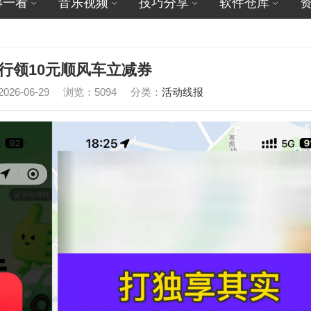
得一看
音乐视频
技巧分享
软件仓库
行领10元顺风车立减券
26-06-29
浏览：5094
分类：
活动线报