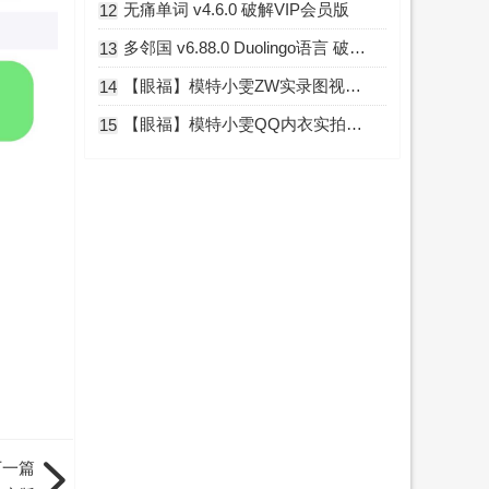
无痛单词 v4.6.0 破解VIP会员版
12
多邻国 v6.88.0 Duolingo语言 破解高级版
13
【眼福】模特小雯ZW实录图视频小庚网专属福利 前10送实物福利你懂的
14
【眼福】模特小雯QQ内衣实拍L露图舞蹈小庚网专属福利
15
下一篇