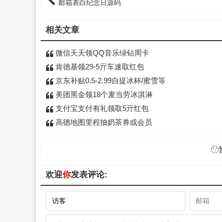
邮箱表白纪念日源码
相关文章
微信天天领QQ音乐绿钻周卡
肯德基领29-5亓车速取红包
京东补贴0.5-2.99自提冰杯/蜜雪等
美团黑金领18个麦当劳冰淇淋
支付宝支付有礼领取5亓红包
高德地图里程抽奶茶券或会员
欢迎
你
发表评论: