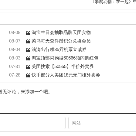
《攀爬动物：在一起》
08-08
淘宝生日会抽取品牌天团实物
08-07
菜鸟每天查件攒积分兑换会员
08-04
滴滴出行领35亓机票立减券
08-03
淘宝顶部闪购搜60666领闪购红包
07-31
美团搜索【50555】半价外卖券
07-28
快手部分人美团18元无门槛外卖券
暂无评论，来添加一个吧。