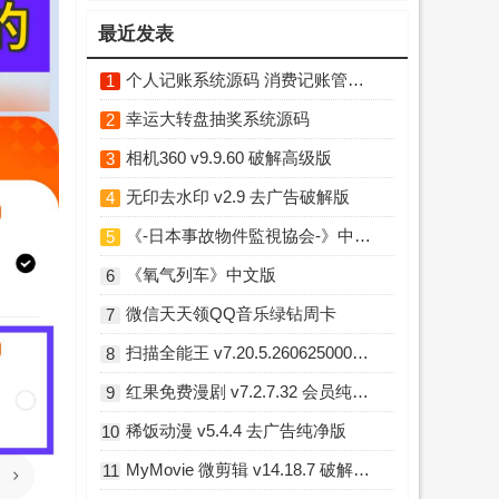
最近发表
个人记账系统源码 消费记账管理系统
1
幸运大转盘抽奖系统源码
2
相机360 v9.9.60 破解高级版
3
无印去水印 v2.9 去广告破解版
4
《-日本事故物件監視協会-》中文版
5
《氧气列车》中文版
6
微信天天领QQ音乐绿钻周卡
7
扫描全能王 v7.20.5.2606250000 破解高级版
8
红果免费漫剧 v7.2.7.32 会员纯净精简版
9
稀饭动漫 v5.4.4 去广告纯净版
10
MyMovie 微剪辑 v14.18.7 破解Pro专业版
11