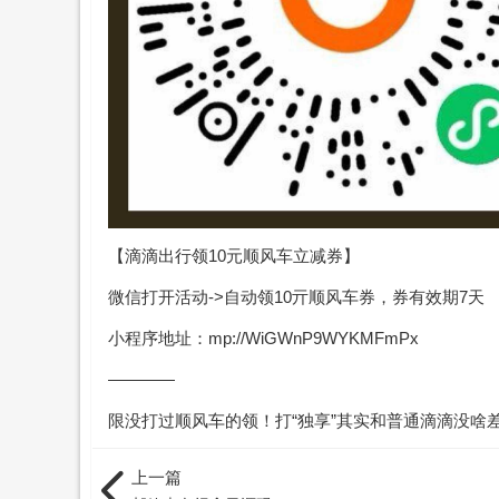
【滴滴出行领10元顺风车立减券】
微信打开活动->自动领10亓顺风车券，券有效期7天
小程序地址：mp://WiGWnP9WYKMFmPx
————
限没打过顺风车的领！打“独享”其实和普通滴滴没啥
上一篇