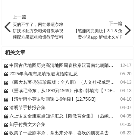
上一篇
下一篇
买的不学了，网红果蔬杂粮
饼技术配方杂粮烤饼教学视
【笔趣阁完美版】3.1.8 免
频配方果蔬粗粮饼教学资料
费小说app 解锁永久VIP
相关文章
中国古代地图历史高清地图周春秋秦汉晋南北朝隋唐宋元明清电子版
12-17
2025年高考志愿填报避坑指南汇总
05-20
《四大名著·彩插珍藏版：全八册》（人文社权威定本，国w院文化组批准，红研所校注
04-13
《重读毛泽东，从1893到1949》作者: 韩毓海【PDF/61MB】
04-13
【清华附小英语动画课 1-6年级】[12.75GB]
04-10
清明节手抄报合集
04-07
六上语文全册重点知识汇总【附教育合集】（后续会每日更新）
04-05
知乎付费文大合集
01-09
收集了一些剧本杀，拿出来分享，喜欢的朋友拿去
06-23