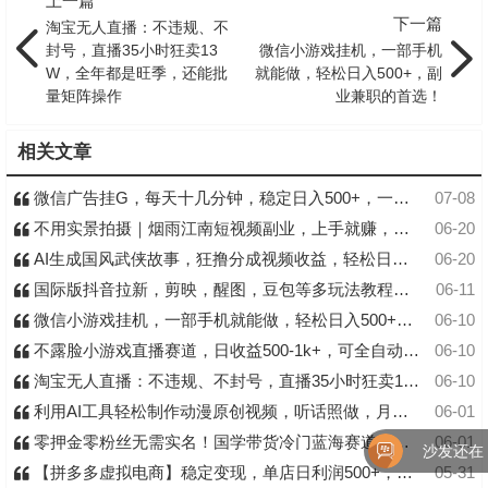
上一篇
下一篇
淘宝无人直播：不违规、不
封号，直播35小时狂卖13
微信小游戏挂机，一部手机
W，全年都是旺季，还能批
就能做，轻松日入500+，副
量矩阵操作
业兼职的首选！
相关文章
微信广告挂G，每天十几分钟，稳定日入500+，一部手机就能做！
07-08
不用实景拍摄｜烟雨江南短视频副业，上手就赚，日入 500+
06-20
AI生成国风武侠故事，狂撸分成视频收益，轻松日入1000+【可多平台分发】！
06-20
国际版抖音拉新，剪映，醒图，豆包等多玩法教程，长期可做的项目，轻松日入四位数
06-11
微信小游戏挂机，一部手机就能做，轻松日入500+，副业兼职的首选！
06-10
不露脸小游戏直播赛道，日收益500-1k+，可全自动AI玩，可脚本玩，可真人玩，项目稳定，上手快
06-10
淘宝无人直播：不违规、不封号，直播35小时狂卖13W，全年都是旺季，还能批量矩阵操作
06-10
利用AI工具轻松制作动漫原创视频，听话照做，月入过万
06-01
零押金零粉丝无需实名！国学带货冷门蓝海赛道，小白上手即出单，日入千元 +
06-01
沙发还在！
【拼多多虚拟电商】稳定变现，单店日利润500+，软件挂机全自动发货，轻松实现月入1w+！
05-31