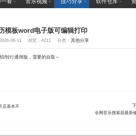
得一看
音乐视频
技巧分享
软件仓库
历模板word电子版可编辑打印
26-06-11
浏览：4211
分类：
其他分享
社招/转行通用版，需要的自取～
开店基本不
全网音乐搜索器最新