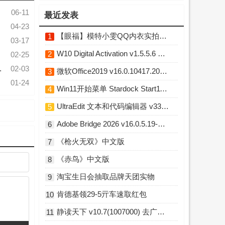
06-11
最近发表
04-23
【眼福】模特小雯QQ内衣实拍L露图舞蹈小庚网专属福利
1
03-17
W10 Digital Activation v1.5.5.6 Win10永久激活工具
2
02-25
02-03
微软Office2019 v16.0.10417.20176 直装破解版
3
01-24
Win11开始菜单 Stardock Start11 v2.7.3 破解版
4
UltraEdit 文本和代码编辑器 v33.0.0.23 中文破解版
5
Adobe Bridge 2026 v16.0.5.19-m0nkrus 多语言破解版
6
《枪火无双》中文版
7
《赤鸟》中文版
8
淘宝生日会抽取品牌天团实物
9
肯德基领29-5亓车速取红包
10
静读天下 v10.7(1007000) 去广告破解版
11