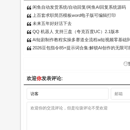
闲鱼自动发货系统/自动回复/闲鱼AI回复系统源码
上百套求职简历模板word电子版可编辑打印
未来五年好好活下去
QQ 机器人 支持三盘（夸克百度UC）2.1版本
AI短剧制作教程实操多赛道全流程ai短视频零基础到精通送变现课
2026豆包指令85+提示词合集:解锁AI创作的无限可
欢迎
你
发表评论: