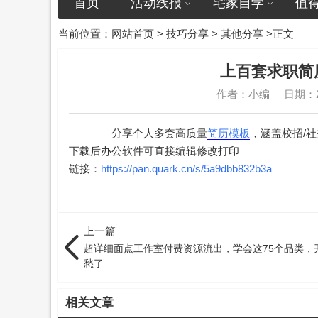
首页
活动线报
宅家自学
值
当前位置：
网站首页
>
技巧分享
>
其他分享
>正文
上百套求职简
作者：小编
日期：20
分享个人多套高质量
简历模板
，涵盖校招/
下载后办公软件可直接编辑修改打印
链接：
https://pan.quark.cn/s/5a9dbb832b3a
上一篇
超详细面点工作室付费资源流出，学会这75个品类，
愁了
相关文章