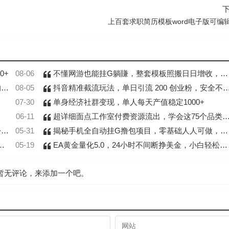
上百套求职简历模板word电子版可编
0+
08-06
不懂网游也能挂G躺賺，整套模板照搬日日增收，单机每天稳定1000+【揭秘】
铺
08-05
抖音精准截流玩法，单日引流 200 创业粉，安全不踩封号风险
07-30
单身经济社群变现，单人每天产值稳定1000+
06-11
超详细面点工作室付费资源流出，学会这75个品类，开店基本不愁了
+
05-31
揭秘手机全自动挂G撸包项目，零基础人人可做，单机日入1.5k+，矩阵收益翻几倍
05-19
EA黄金量化5.0，24小时不间断挣美金，小白轻松上手，日入1000+
暂无评论，来添加一个吧。