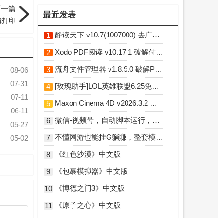
下一篇
最近发表
辑打印
静读天下 v10.7(1007000) 去广告破解版
1
Xodo PDF阅读 v10.17.1 破解付费专业版
2
流舟文件管理器 v1.8.9.0 破解Pro专业版
3
08-06
07-31
[玫瑰助手]LOL英雄联盟6.25免费换肤插件 Python版
4
07-11
Maxon Cinema 4D v2026.3.2 中文破解版
5
06-11
微信-视频号，自动脚本运行，彻底解放双手日入100+
6
05-27
不懂网游也能挂G躺賺，整套模板照搬日日增收，单机每天稳定1000+【揭秘】
7
05-02
《红色沙漠》中文版
8
《包裹模拟器》中文版
9
《博德之门3》中文版
10
《原子之心》中文版
11