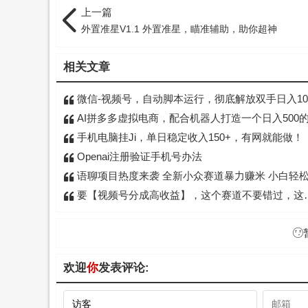
上一篇
外置准星V1.1 外置准星，瞄准辅助，助你超神
相关文章
微信-视频号，自动脚本运行，彻底解放双手日入10
AI拼多多虚拟电商，配合机器人打造一个日入500的自动化店
手机电脑挂Ji，单日稳定收入150+，有网就能做！
Openai注册验证手机号办法
语聊项目热度来袭 全新小众赛道暴力赚米 小白轻松上手单日400
要【视频号分成高收益】，这个赛道不要错过，这个月我的分成收益又3W+
欢迎
你
发表评论: