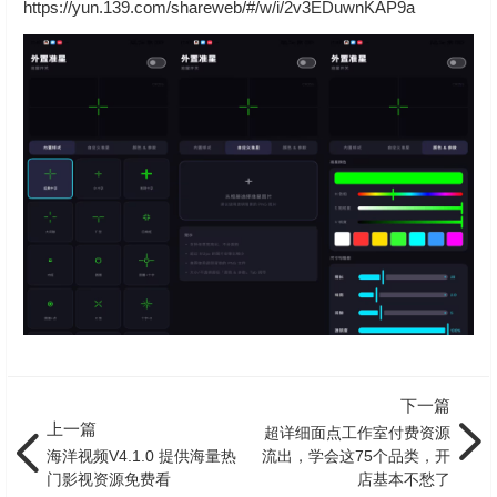
https://yun.139.com/shareweb/#/w/i/2v3EDuwnKAP9a
下一篇
上一篇
超详细面点工作室付费资源
海洋视频V4.1.0 提供海量热
流出，学会这75个品类，开
门影视资源免费看
店基本不愁了