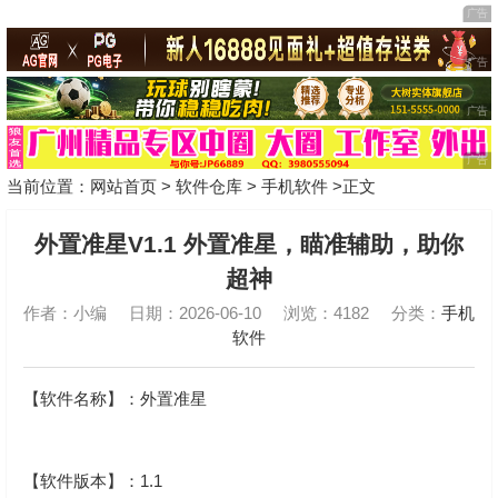
当前位置：
网站首页
>
软件仓库
>
手机软件
>正文
外置准星V1.1 外置准星，瞄准辅助，助你
超神
作者：小编
日期：2026-06-10
浏览：4182
分类：
手机
软件
【软件名称】：外置准星
【软件版本】：1.1