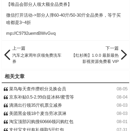
【唯品会部分人领大额全品类券】
微信打开活动->部分人弹60-40亓/50-30亓全品类券，等于买
啥都是3~4折
mp://C9792uemtBWvGvq
上一篇
下一篇
汽车之家周年庆领免费洗车
【红杉阁】1.0.0 最新最热
券
影视资源免费看 VIP
相关文章
菜鸟每天查件攒积分兑换会员
08-05
京东补贴0.5-2.99自提冰杯/蜜雪等
08-04
滴滴出行领35亓机票立减券
08-03
美团黑金领18个麦当劳冰淇淋
08-03
淘宝顶部闪购搜60666领闪购红包
08-01
支付宝支付有礼领取5亓红包
07-31