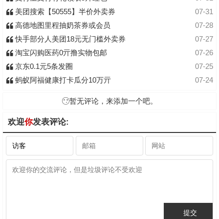
美团搜索【50555】半价外卖券
07-31
高德地图里程抽奶茶券或会员
07-28
快手部分人美团18元无门槛外卖券
07-27
淘宝闪购医药0亓撸实物包邮
07-26
京东0.1元5条发圈
07-25
蚂蚁阿福健康打卡瓜分10万亓
07-24
暂无评论，来添加一个吧。
欢迎
你
发表评论: