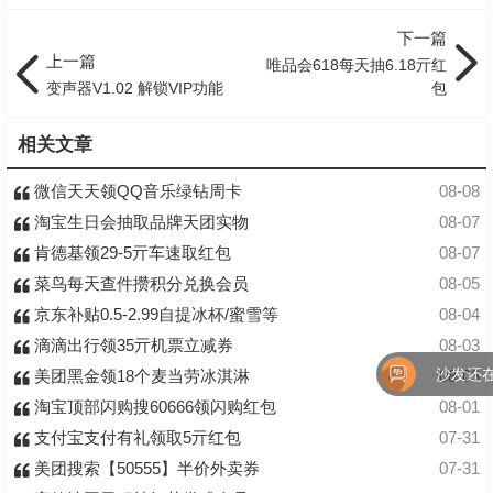
下一篇
上一篇
唯品会618每天抽6.18亓红
变声器V1.02 解锁VIP功能
包
相关文章
微信天天领QQ音乐绿钻周卡
08-08
淘宝生日会抽取品牌天团实物
08-07
肯德基领29-5亓车速取红包
08-07
菜鸟每天查件攒积分兑换会员
08-05
京东补贴0.5-2.99自提冰杯/蜜雪等
08-04
滴滴出行领35亓机票立减券
08-03
沙发还在
美团黑金领18个麦当劳冰淇淋
08-03
淘宝顶部闪购搜60666领闪购红包
08-01
支付宝支付有礼领取5亓红包
07-31
美团搜索【50555】半价外卖券
07-31