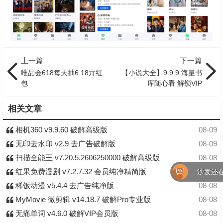
上一篇
下一篇
唯品会618每天抽6.18亓红
【小说大全】9.9.9 海量书
包
库随心看 解锁VIP
相关文章
相机360 v9.9.60 破解高级版
08-09
无印去水印 v2.9 去广告破解版
08-09
扫描全能王 v7.20.5.2606250000 破解高级版
08-08
红果免费漫剧 v7.2.7.32 会员纯净精简版
08-08
沙发还在
稀饭动漫 v5.4.4 去广告纯净版
08-08
MyMovie 微剪辑 v14.18.7 破解Pro专业版
08-08
无痛单词 v4.6.0 破解VIP会员版
08-08