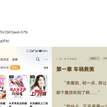
b5V23A?pwd=579i
q0Ffd