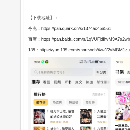
【下载地址】：
夸克：https://pan.quark.cn/s/1374ac45a561
百度：https://pan.baidu.com/s/1qVUFjdihvM9A7s2w
139：https://yun.139.com/shareweb/#/w/i/2vMBM1zu