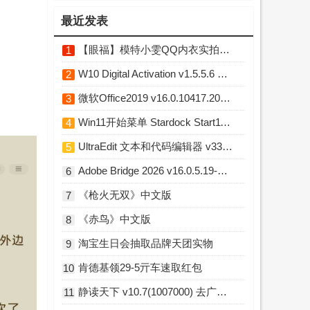
最近发表
【眼福】模特小雯QQ内衣实拍L露图舞蹈小庚网专属福利
1
W10 Digital Activation v1.5.5.6 Win10永久激活工具
2
微软Office2019 v16.0.10417.20176 直装破解版
3
Win11开始菜单 Stardock Start11 v2.7.3 破解版
4
UltraEdit 文本和代码编辑器 v33.0.0.23 中文破解版
5
Adobe Bridge 2026 v16.0.5.19-m0nkrus 多语言破解版
6
《枪火无双》中文版
7
《赤鸟》中文版
8
淘宝生日会抽取品牌天团实物
9
肯德基领29-5亓车速取红包
10
静读天下 v10.7(1007000) 去广告破解版
11