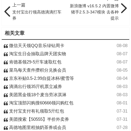
上一篇
新浪微博 v16.5.2 内置微博
支付宝出行领高德滴滴打车
猪手2.5.3-347模块 去各种
券
提示
相关文章
微信天天领QQ音乐绿钻周卡
08-08
淘宝生日会抽取品牌天团实物
08-07
肯德基领29-5亓车速取红包
08-07
菜鸟每天查件攒积分兑换会员
08-05
京东补贴0.5-2.99自提冰杯/蜜雪等
08-04
滴滴出行领35亓机票立减券
08-03
美团黑金领18个麦当劳冰淇淋
08-03
淘宝顶部闪购搜60666领闪购红包
08-01
支付宝支付有礼领取5亓红包
07-31
美团搜索【50555】半价外卖券
07-31
高德地图里程抽奶茶券或会员
07-28