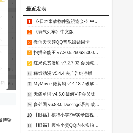
最近发表
《-日本事故物件監視協会-》中文版
1
《氧气列车》中文版
2
微信天天领QQ音乐绿钻周卡
3
扫描全能王 v7.20.5.2606250000 破解高级版
4
红果免费漫剧 v7.2.7.32 会员纯净精简版
5
稀饭动漫 v5.4.4 去广告纯净版
6
MyMovie 微剪辑 v14.18.7 破解Pro专业版
7
无痛单词 v4.6.0 破解VIP会员版
8
多邻国 v6.88.0 Duolingo语言 破解高级版
9
【眼福】模特小雯ZW实录图视频小庚网专属福利 前10送实物福利你懂的
10
微博猪
【眼福】模特小雯QQ内衣实拍L露图舞蹈小庚网专属福利
11