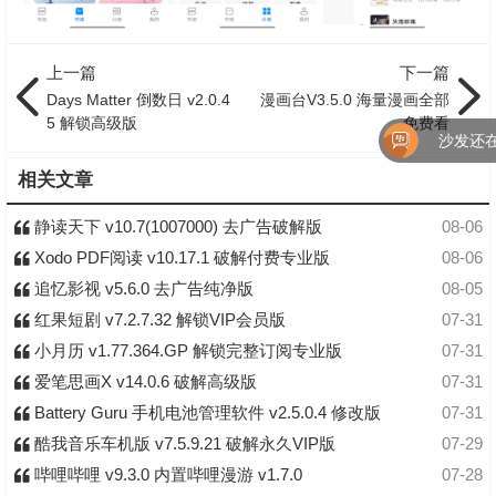
上一篇
下一篇
Days Matter 倒数日 v2.0.4
漫画台V3.5.0 海量漫画全部
5 解锁高级版
免费看
沙发还在
相关文章
静读天下 v10.7(1007000) 去广告破解版
08-06
Xodo PDF阅读 v10.17.1 破解付费专业版
08-06
追忆影视 v5.6.0 去广告纯净版
08-05
红果短剧 v7.2.7.32 解锁VIP会员版
07-31
小月历 v1.77.364.GP 解锁完整订阅专业版
07-31
爱笔思画X v14.0.6 破解高级版
07-31
Battery Guru 手机电池管理软件 v2.5.0.4 修改版
07-31
酷我音乐车机版 v7.5.9.21 破解永久VIP版
07-29
哔哩哔哩 v9.3.0 内置哔哩漫游 v1.7.0
07-28