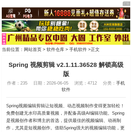
当前位置：
网站首页
>
软件仓库
>
手机软件
>正文
Spring 视频剪辑 v2.1.11.36528 解锁高级
版
作者：235
日期：2026-06-05
浏览：4712
分类：
手机
软件
Spring视频编辑剪辑让短视频、动态视频制作变得更加轻松！
免费创建无水印高质量视频，并配备高级AI编辑功能。Spring
是视频创作者和博主的首选，提供最佳的视频编辑、动画制
作，尤其是短视频创作。借助Spring强大的视频编辑功能，更