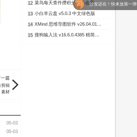
菜鸟每天查件攒积分兑换会员
12
沙发还在！快来放第一弹吧！
小白羊云盘 v5.0.3 中文绿色版
13
XMind 思维导图软件 v26.04.01341 破解版
14
搜狗输入法 v16.6.0.4385 精简优化版
15
下一篇
号剪辑
素材
05-03
05-03