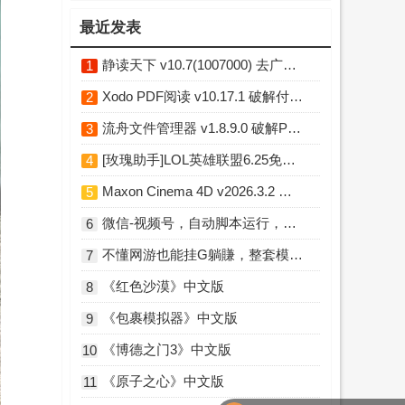
最近发表
静读天下 v10.7(1007000) 去广告破解版
1
Xodo PDF阅读 v10.17.1 破解付费专业版
2
流舟文件管理器 v1.8.9.0 破解Pro专业版
3
[玫瑰助手]LOL英雄联盟6.25免费换肤插件 Python版
4
Maxon Cinema 4D v2026.3.2 中文破解版
5
微信-视频号，自动脚本运行，彻底解放双手日入100+
6
不懂网游也能挂G躺賺，整套模板照搬日日增收，单机每天稳定1000+【揭秘】
7
《红色沙漠》中文版
8
《包裹模拟器》中文版
9
《博德之门3》中文版
10
《原子之心》中文版
11