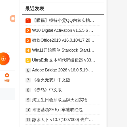
最近发表
【眼福】模特小雯QQ内衣实拍L露图舞蹈小庚网专属福利
1
W10 Digital Activation v1.5.5.6 Win10永久激活工具
2
微软Office2019 v16.0.10417.20176 直装破解版
3
Win11开始菜单 Stardock Start11 v2.7.3 破解版
4
UltraEdit 文本和代码编辑器 v33.0.0.23 中文破解版
5
Adobe Bridge 2026 v16.0.5.19-m0nkrus 多语言破解版
6
《枪火无双》中文版
7
《赤鸟》中文版
8
淘宝生日会抽取品牌天团实物
9
肯德基领29-5亓车速取红包
10
静读天下 v10.7(1007000) 去广告破解版
11