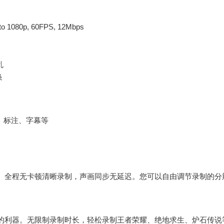
0p, 60FPS, 12Mbps
乱
换
、标注、字幕等
。全程无卡顿清晰录制，声画同步无延迟。您可以自由调节录制的分
。
的利器。无限制录制时长，轻松录制王者荣耀、绝地求生、炉石传说