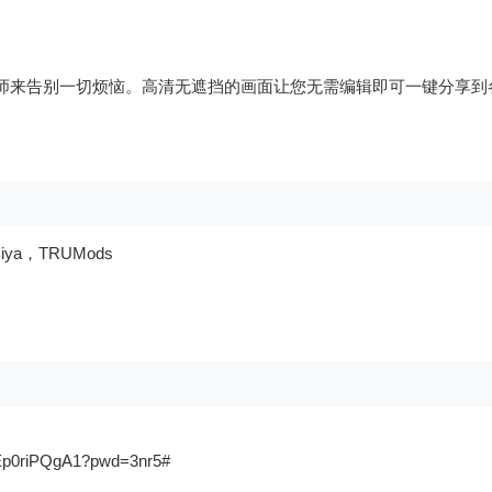
师来告别一切烦恼。高清无遮挡的画面让您无需编辑即可一键分享到
miya，TRUMods
bEp0riPQgA1?pwd=3nr5#