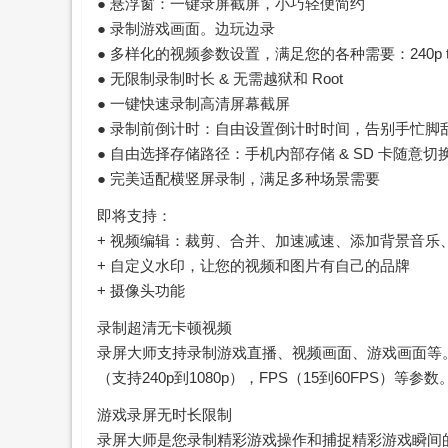
● 悬浮窗：一键录屏截屏，小巧轻便简约
● 录制游戏画面。边玩边录
● 多样化的视频参数设置，满足您的各种需要：240p to 108
● 无限制录制时长 & 无需越狱和 Root
● 一键快速录制高清屏幕截屏
● 录制前倒计时：自由设置倒计时时间，告别手忙脚
● 自由选择存储路径：手机内部存储 & SD 卡随意切
● 完美适配横竖屏录制，满足多种场景需要
即将支持：
+ 视频编辑：裁剪、合并、加速减速、添加背景
音乐
+ 自定义水印，让您的视频和图片有自己的品牌
+ 摄像头功能
录制超清无卡顿视频
录屏大师支持录制游戏直播、视频画面、游戏画面等
（支持240p到1080p），FPS（15到60FPS）等参数
游戏录屏无时长限制
录屏大师是您录制精彩游戏操作和捕捉精彩游戏瞬间