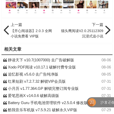
上一篇
下一篇
【开心阅读器】2.0.3 全网
猫头鹰阅读V2.0.25112309
小说免费看 VIP版
沉浸式追小说
相关文章
静读天下 v10.7(1007000) 去广告破解版
08-06
Xodo PDF阅读 v10.17.1 破解付费专业版
08-06
追忆影视 v5.6.0 去广告纯净版
08-05
红果短剧 v7.2.7.32 解锁VIP会员版
07-31
小月历 v1.77.364.GP 解锁完整订阅专业版
07-31
爱笔思画X v14.0.6 破解高级版
07-31
沙发还在！
Battery Guru 手机电池管理软件 v2.5.0.4 修改版
07-31
酷我音乐车机版 v7.5.9.21 破解永久VIP版
07-29