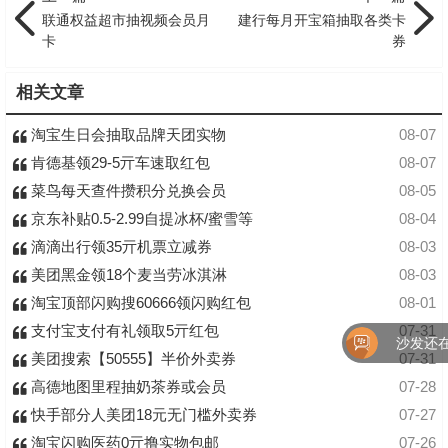
联通权益超市抽视频会员月
建行每月开宝箱抽取各类卡
卡
券
相关文章
淘宝生日会抽取品牌天团实物
08-07
肯德基领29-5亓车速取红包
08-07
菜鸟每天查件攒积分兑换会员
08-05
京东补贴0.5-2.99自提冰杯/蜜雪等
08-04
滴滴出行领35亓机票立减券
08-03
美团黑金领18个麦当劳冰淇淋
08-03
淘宝顶部闪购搜60666领闪购红包
08-01
支付宝支付有礼领取5亓红包
07-31
沙发还在
美团搜索【50555】半价外卖券
07-31
高德地图里程抽奶茶券或会员
07-28
快手部分人美团18元无门槛外卖券
07-27
淘宝闪购医药0亓撸实物包邮
07-26