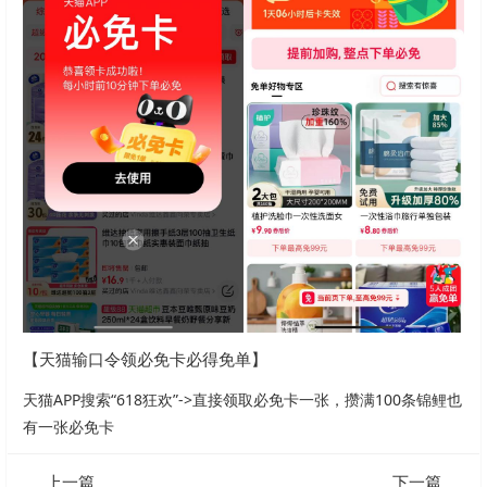
【天猫输口令领必免卡必得免单】
天猫APP搜索“618狂欢”->直接领取必免卡一张，攒满100条锦鲤也
有一张必免卡
上一篇
下一篇